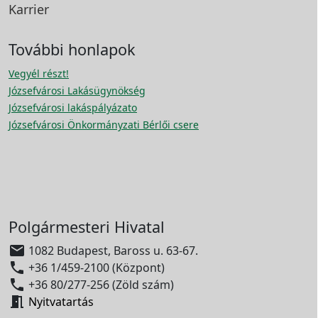
Karrier
További honlapok
Vegyél részt!
Józsefvárosi Lakásügynökség
Józsefvárosi lakáspályázato
Józsefvárosi Önkormányzati Bérlői csere
Polgármesteri Hivatal

1082 Budapest, Baross u. 63-67.

+36 1/459-2100 (Központ)

+36 80/277-256 (Zöld szám)

Nyitvatartás