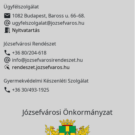
Ügyfélszolgálat

1082 Budapest, Baross u. 66–68.

ugyfelszolgalat@jozsefvaros.hu

Nyitvatartás
Józsefvárosi Rendészet

+36 80/204-618

info@jozsefvarosirendeszet.hu
rendeszet.jozsefvaros.hu
Gyermekvédelmi Készenléti Szolgálat

+36 30/493-1925
Józsefvárosi Önkormányzat