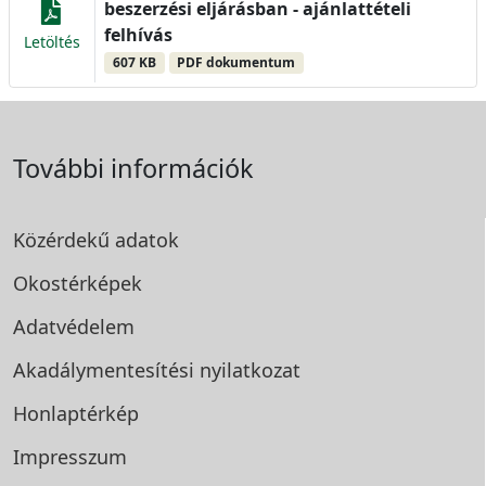
beszerzési eljárásban - ajánlattételi
felhívás
Letöltés
607 KB
PDF dokumentum
További információk
Közérdekű adatok
Okostérképek
Adatvédelem
Akadálymentesítési
nyilatkozat
Honlaptérkép
Impresszum