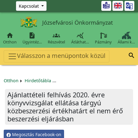
Ugrás a fő tartalomra

Kapcsolat
Józsefvárosi Önkormányzat




Otthon
Ügyintéz…
Részvétel
Átláthat…
Pázmány
Állami k…
Válasszon a menüpontok közül

Otthon
Hirdetőtábla
Egyéb pályázatok szervezeteknek/tá
Ajánlattételi felhívás 2020. évre
könyvvizsgálat ellátása tárgyú
közbeszerzési értékhatárt el nem érő
beszerzési eljárásban
Megosztás Facebook-on