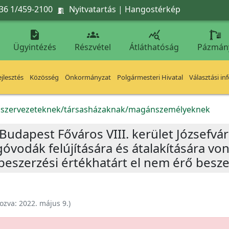
36 1/459-2100
Nyitvatartás
|
Hangostérkép




Ügyintézés
Részvétel
Átláthatóság
Pázmán
jlesztés
Közösség
Önkormányzat
Polgármesteri Hivatal
Választási in
k szervezeteknek/társasházaknak/magánszemélyeknek
a „Budapest Főváros VIII. kerület József
óvodák felújítására és átalakítására vo
beszerzési értékhatárt el nem érő besze
ozva:
2022. május 9.
)