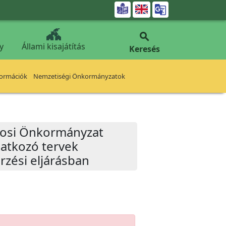


y
Állami kisajátítás
Keresés
formációk
Nemzetiségi Önkormányzatok
városi Önkormányzat
natkozó tervek
rzési eljárásban