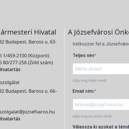
ármesteri Hivatal
A Józsefvárosi Önk
2 Budapest, Baross u. 63-
Iratkozzon fel a Józsefváro
 1/459-2100 (Központ)
Teljes név
 80/277-256 (Zöld szám)
itvatartás
Adja meg teljes nevét!
szolgálat
2 Budapest, Baross u. 66–
Email cím:
szolgalat@jozsefvaros.hu
Adja meg az email címét!
itvatartás
Válassza ki azokat a témá