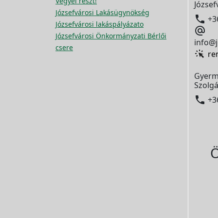
Vegyél részt!
József
Józsefvárosi Lakásügynökség

+3
Józsefvárosi lakáspályázato

Józsefvárosi Önkormányzati Bérlői
info@j
csere
re
Gyerm
Szolgá

+3
Ö