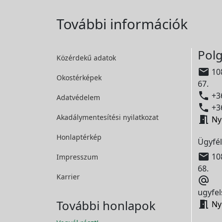
További információk
Polg
Közérdekű adatok

108
Okostérképek
67.

+36
Adatvédelem

+36
Akadálymentesítési
nyilatkozat

Ny
Honlaptérkép
Ügyfél

108
Impresszum
68.
Karrier

ugyfel
További honlapok

Ny