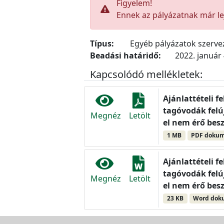
Figyelem!
Ennek az pályázatnak már lej
Típus:
Egyéb pályázatok szerv
Beadási határidő:
2022. január 
Kapcsolódó mellékletek:
Ajánlattételi f
tagóvodák felúj
Megnéz
Letölt
el nem érő besz
1 MB
PDF doku
Ajánlattételi f
tagóvodák felúj
Megnéz
Letölt
el nem érő besz
23 KB
Word do