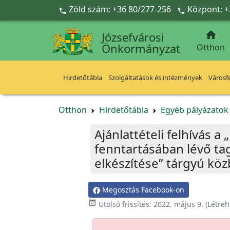
Ugrás a fő tartalomra
Zöld szám: +36 80/277-256
Központ: +



Józsefvárosi
Önkormányzat
Otthon
Hirdetőtábla
Szolgáltatások és intézmények
Városfe
Otthon
Hirdetőtábla
Egyéb pályázato
Ajánlattételi felhívás 
fenntartásában lévő tag
elkészítése” tárgyú köz
Megosztás Facebook-on

Utolsó frissítés:
2022. május 9.
(Létreh