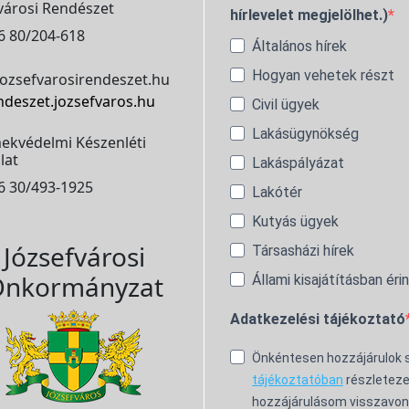
városi Rendészet
hírlevelet megjelölhet.)
6 80/204-618
Általános hírek
Hogyan vehetek részt
ozsefvarosirendeszet.hu
ndeszet.jozsefvaros.hu
Civil ügyek
Lakásügynökség
ekvédelmi Készenléti
lat
Lakáspályázat
6 30/493-1925
Lakótér
Kutyás ügyek
Józsefvárosi
Társasházi hírek
nkormányzat
Állami kisajátításban éri
Adatkezelési tájékoztató
Önkéntesen hozzájárulok
tájékoztatóban
részleteze
hozzájárulásom visszavon