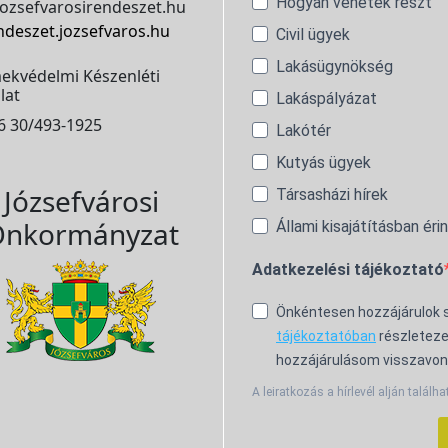
Hogyan vehetek részt
ozsefvarosirendeszet.hu
ndeszet.jozsefvaros.hu
Civil ügyek
Lakásügynökség
ekvédelmi Készenléti
lat
Lakáspályázat
6 30/493-1925
Lakótér
Kutyás ügyek
Józsefvárosi
Társasházi hírek
nkormányzat
Állami kisajátításban éri
Adatkezelési tájékoztató
Önkéntesen hozzájárulok
tájékoztatóban
részleteze
hozzájárulásom visszavon
A leiratkozás a hírlevél alján találha