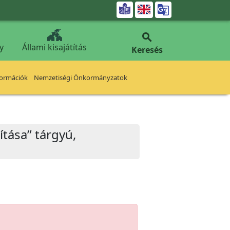


y
Állami kisajátítás
Keresés
formációk
Nemzetiségi Önkormányzatok
tása” tárgyú,