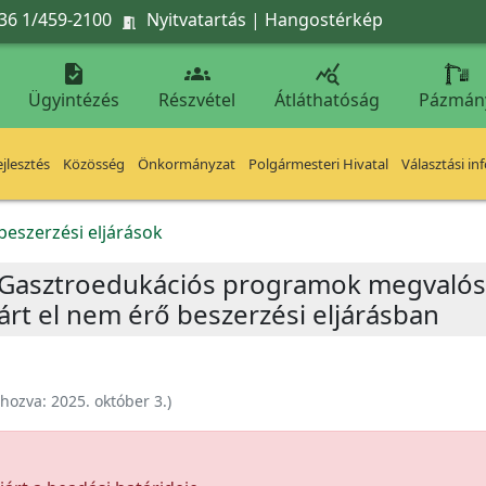
36 1/459-2100
Nyitvatartás
|
Hangostérkép




Ügyintézés
Részvétel
Átláthatóság
Pázmán
jlesztés
Közösség
Önkormányzat
Polgármesteri Hivatal
Választási in
beszerzési eljárások
a „Gasztroedukációs programok megvalósí
árt el nem érő beszerzési eljárásban
ehozva:
2025. október 3.
)