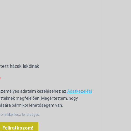
ntett házak lakóinak
 személyes adataim kezeléséhez az
Adatkezelési
tteknek megfelelően. Megértettem, hogy
ására bármikor lehetőségem van.
tó linkkel lesz lehetséges.
Feliratkozom!