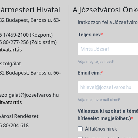
ármesteri Hivatal
A Józsefvárosi Önk
2 Budapest, Baross u. 63-
Iratkozzon fel a Józsefváro
 1/459-2100 (Központ)
Teljes név
 80/277-256 (Zöld szám)
itvatartás
Adja meg teljes nevét!
szolgálat
2 Budapest, Baross u. 66–
Email cím:
szolgalat@jozsefvaros.hu
Adja meg az email címét!
itvatartás
Válassza ki azokat a témá
városi Rendészet
hírlevelet megjelölhet.)
6 80/204-618
Általános hírek