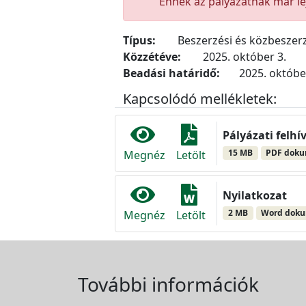
Ennek az pályázatnak már lej
Típus:
Beszerzési és közbeszerz
Közzétéve:
2025. október 3.
Beadási határidő:
2025. október
Kapcsolódó mellékletek:
Pályázati felhí
15 MB
PDF dok
Megnéz
Letölt
Nyilatkozat
2 MB
Word dok
Megnéz
Letölt
További információk