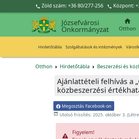
Ugrás a fő tartalomra
Zöld szám: +36 80/277-256
Központ: +



Józsefvárosi
Önkormányzat
Otthon
Hirdetőtábla
Szolgáltatások és intézmények
Városfe
Otthon
Hirdetőtábla
Beszerzési és köz
Ajánlattételi felhívás 
közbeszerzési értékhat
Megosztás Facebook-on

Utolsó frissítés:
2025. október 3.
(Létr
Figyelem!