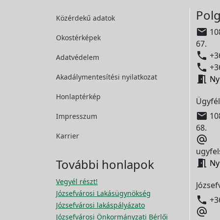
Polg
Közérdekű adatok

108
Okostérképek
67.

+36
Adatvédelem

+36
Akadálymentesítési
nyilatkozat

Ny
Honlaptérkép
Ügyfél

108
Impresszum
68.
Karrier

ugyfel
További honlapok

Ny
Vegyél részt!
József
Józsefvárosi Lakásügynökség

+3
Józsefvárosi lakáspályázato

Józsefvárosi Önkormányzati Bérlői