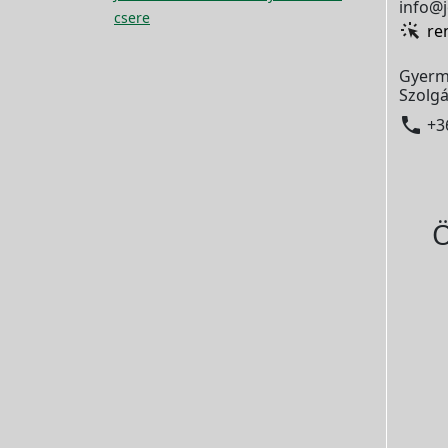
info@j
csere
re
Gyerm
Szolgá

+3
Ö