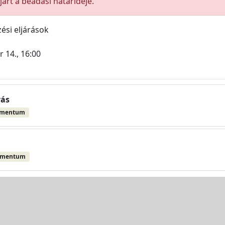
árt a beadási határideje.
ési eljárások
 14., 16:00
vás
umentum
umentum