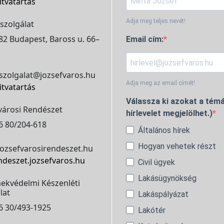
itvatartás
Adja meg teljes nevét!
szolgálat
2 Budapest, Baross u. 66–
Email cím:
szolgalat@jozsefvaros.hu
Adja meg az email címét!
itvatartás
Válassza ki azokat a témá
városi Rendészet
hírlevelet megjelölhet.)
6 80/204-618
Általános hírek
Hogyan vehetek részt
ozsefvarosirendeszet.hu
ndeszet.jozsefvaros.hu
Civil ügyek
Lakásügynökség
ekvédelmi Készenléti
lat
Lakáspályázat
6 30/493-1925
Lakótér