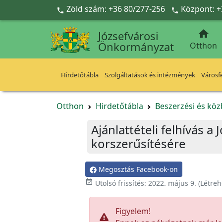
Ugrás a fő tartalomra
Zöld szám: +36 80/277-256
Központ: +



Józsefvárosi
Önkormányzat
Otthon
Hirdetőtábla
Szolgáltatások és intézmények
Városfe
Otthon
Hirdetőtábla
Beszerzési és köz
Ajánlattételi felhívás a
korszerűsítésére
Megosztás Facebook-on

Utolsó frissítés:
2022. május 9.
(Létreh
Figyelem!