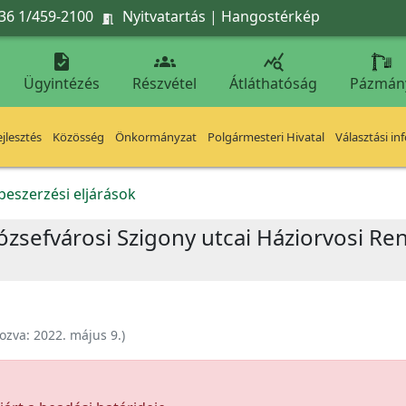
36 1/459-2100
Nyitvatartás
|
Hangostérkép




Ügyintézés
Részvétel
Átláthatóság
Pázmán
jlesztés
Közösség
Önkormányzat
Polgármesteri Hivatal
Választási in
beszerzési eljárások
 Józsefvárosi Szigony utcai Háziorvosi R
ozva:
2022. május 9.
)