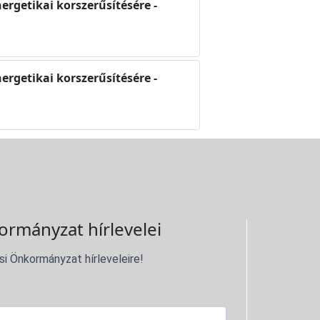
nergetikai korszerűsítésére -
nergetikai korszerűsítésére -
ormányzat hírlevelei
si Önkormányzat hírleveleire!