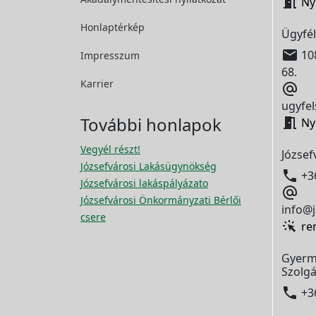

Ny
Honlaptérkép
Ügyfél

108
Impresszum
68.
Karrier

ugyfel
További honlapok

Ny
Vegyél részt!
József
Józsefvárosi Lakásügynökség

+3
Józsefvárosi lakáspályázato

Józsefvárosi Önkormányzati Bérlői
info@j
csere
re
Gyerm
Szolgá

+3