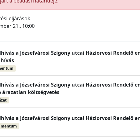
árt a beadási határideje.
ési eljárások
mber 21., 10:00
elhívás a Józsefvárosi Szigony utcai Háziorvosi Rendelő e
lhívás
mentum
elhívás a Józsefvárosi Szigony utcai Háziorvosi Rendelő e
b árazatlan költségvetés
ázat
elhívás a Józsefvárosi Szigony utcai Háziorvosi Rendelő e
umentum