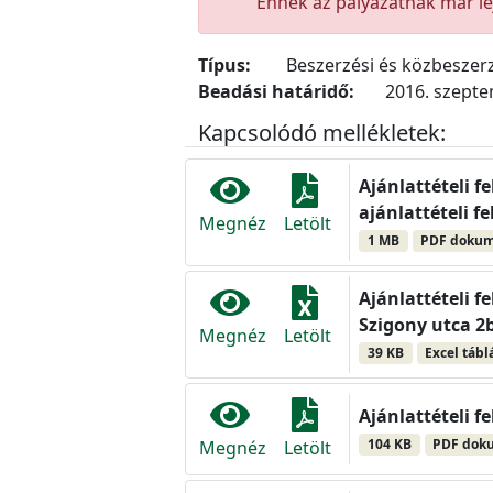
Ennek az pályázatnak már lej
Típus:
Beszerzési és közbeszerz
Beadási határidő:
2016. szepte
Kapcsolódó mellékletek:
Ajánlattételi f
ajánlattételi fe
Megnéz
Letölt
1 MB
PDF doku
Ajánlattételi f
Szigony utca 2
Megnéz
Letölt
39 KB
Excel tábl
Ajánlattételi f
104 KB
PDF dok
Megnéz
Letölt