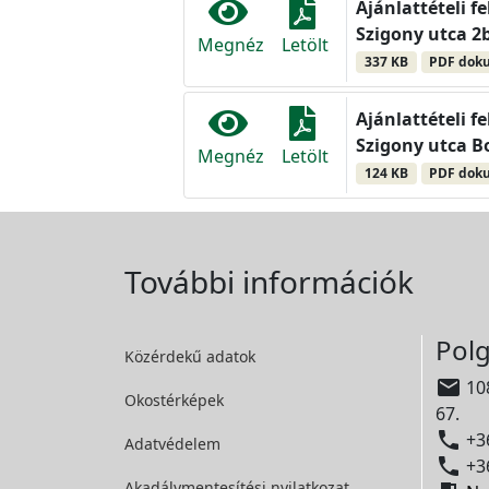
Ajánlattételi f
Szigony utca 2
Megnéz
Letölt
337 KB
PDF dok
Ajánlattételi f
Szigony utca B
Megnéz
Letölt
124 KB
PDF dok
További információk
Polg
Közérdekű adatok

108
Okostérképek
67.

+36
Adatvédelem

+36
Akadálymentesítési
nyilatkozat