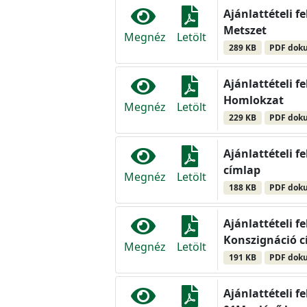
Ajánlattételi f
Metszet
Megnéz
Letölt
289 KB
PDF dok
Ajánlattételi f
Homlokzat
Megnéz
Letölt
229 KB
PDF dok
Ajánlattételi f
címlap
Megnéz
Letölt
188 KB
PDF dok
Ajánlattételi f
Konszignáció c
Megnéz
Letölt
191 KB
PDF dok
Ajánlattételi f