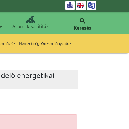


y
Állami kisajátítás
Keresés
formációk
Nemzetiségi Önkormányzatok
endelő energetikai