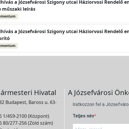
elhívás a Józsefvárosi Szigony utcai Háziorvosi Rendelő e
b műszaki leírás
umentum
elhívás a Józsefvárosi Szigony utcai Háziorvosi Rendelő e
orító
umentum
ármesteri Hivatal
A Józsefvárosi Önk
2 Budapest, Baross u. 63-
Iratkozzon fel a Józsefváro
 1/459-2100 (Központ)
Teljes név
 80/277-256 (Zöld szám)