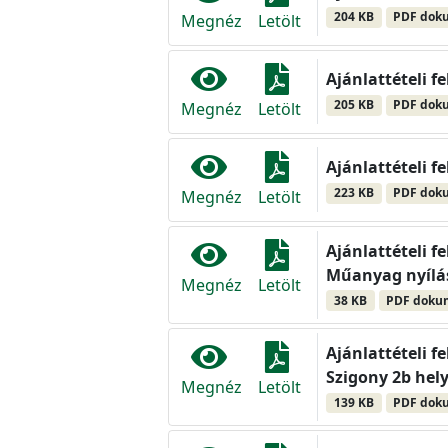
204 KB
PDF dok
Megnéz
Letölt
Ajánlattételi f
205 KB
PDF dok
Megnéz
Letölt
Ajánlattételi f
223 KB
PDF dok
Megnéz
Letölt
Ajánlattételi f
Műanyag nyílás
Megnéz
Letölt
38 KB
PDF dok
Ajánlattételi f
Szigony 2b hel
Megnéz
Letölt
139 KB
PDF dok