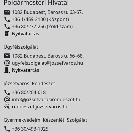
Polgármesteri Hivatal

1082 Budapest, Baross u. 63-67.

+36 1/459-2100 (Központ)

+36 80/277-256 (Zöld szám)

Nyitvatartás
Ügyfélszolgálat

1082 Budapest, Baross u. 66–68.

ugyfelszolgalat@jozsefvaros.hu

Nyitvatartás
Józsefvárosi Rendészet

+36 80/204-618

info@jozsefvarosirendeszet.hu
rendeszet.jozsefvaros.hu
Gyermekvédelmi Készenléti Szolgálat

+36 30/493-1925