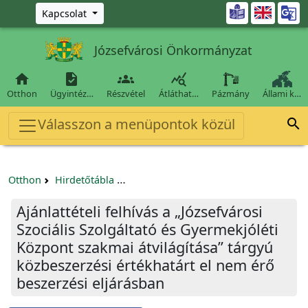
Ugrás a fő tartalomra

Kapcsolat
Józsefvárosi Önkormányzat




Otthon
Ügyintéz…
Részvétel
Átláthat…
Pázmány
Állami k…
Válasszon a menüpontok közül

Otthon
Hirdetőtábla
Beszerzési és közbeszerzési eljárások
Ajánlattételi felhívás a „Józsefvárosi
Szociális Szolgáltató és Gyermekjóléti
Központ szakmai átvilágítása” tárgyú
közbeszerzési értékhatárt el nem érő
beszerzési eljárásban