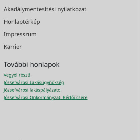
Akadálymentesítési
nyilatkozat
Honlaptérkép
Impresszum
Karrier
További honlapok
Vegyél részt!
Józsefvárosi Lakásügynökség
Józsefvárosi lakáspályázato
Józsefvárosi Önkormányzati Bérlői csere