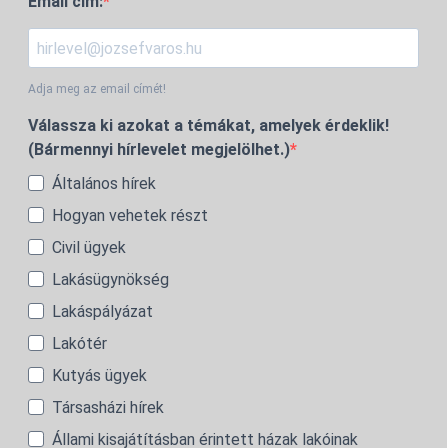
Email cím:
Adja meg az email címét!
Válassza ki azokat a témákat, amelyek érdeklik!
(Bármennyi hírlevelet megjelölhet.)
Általános hírek
Hogyan vehetek részt
Civil ügyek
Lakásügynökség
Lakáspályázat
Lakótér
Kutyás ügyek
Társasházi hírek
Állami kisajátításban érintett házak lakóinak