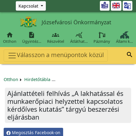
Ugrás a fő tartalomra

Kapcsolat
Józsefvárosi Önkormányzat




Otthon
Ügyintéz…
Részvétel
Átláthat…
Pázmány
Állami k…
Válasszon a menüpontok közül

Otthon
Hirdetőtábla
Beszerzési és közbeszerzési eljárások
Ajánlattételi felhívás „A lakhatással és
munkaerőpiaci helyzettel kapcsolatos
kérdőíves kutatás” tárgyú beszerzési
eljárásban
Megosztás Facebook-on