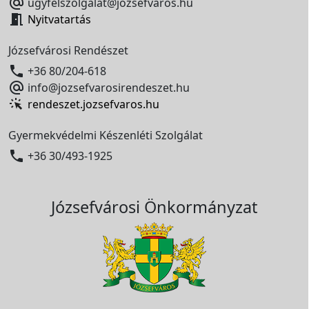

ugyfelszolgalat@jozsefvaros.hu

Nyitvatartás
Józsefvárosi Rendészet

+36 80/204-618

info@jozsefvarosirendeszet.hu
rendeszet.jozsefvaros.hu
Gyermekvédelmi Készenléti Szolgálat

+36 30/493-1925
Józsefvárosi Önkormányzat