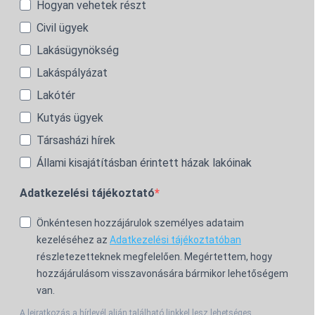
Hogyan vehetek részt
Civil ügyek
Lakásügynökség
Lakáspályázat
Lakótér
Kutyás ügyek
Társasházi hírek
Állami kisajátításban érintett házak lakóinak
Adatkezelési tájékoztató
Önkéntesen hozzájárulok személyes adataim
kezeléséhez az
Adatkezelési tájékoztatóban
részletezetteknek megfelelően. Megértettem, hogy
hozzájárulásom visszavonására bármikor lehetőségem
van.
A leiratkozás a hírlevél alján található linkkel lesz lehetséges.