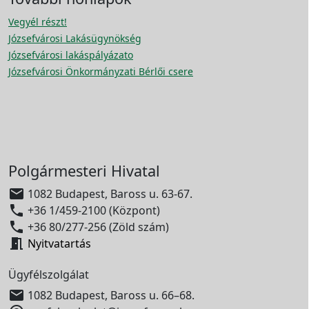
Vegyél részt!
Józsefvárosi Lakásügynökség
Józsefvárosi lakáspályázato
Józsefvárosi Önkormányzati Bérlői csere
Polgármesteri Hivatal

1082 Budapest, Baross u. 63-67.

+36 1/459-2100 (Központ)

+36 80/277-256 (Zöld szám)

Nyitvatartás
Ügyfélszolgálat

1082 Budapest, Baross u. 66–68.