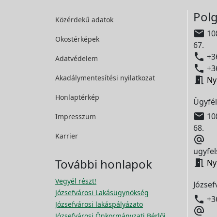
Polg
Közérdekű adatok

108
Okostérképek
67.

+36
Adatvédelem

+36
Akadálymentesítési
nyilatkozat

Ny
Honlaptérkép
Ügyfél

108
Impresszum
68.
Karrier

ugyfel
További honlapok

Ny
Vegyél részt!
József
Józsefvárosi Lakásügynökség

+3
Józsefvárosi lakáspályázato

Józsefvárosi Önkormányzati Bérlői