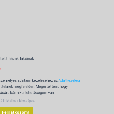
ntett házak lakóinak
 személyes adataim kezeléséhez az
Adatkezelési
tteknek megfelelően. Megértettem, hogy
ására bármikor lehetőségem van.
tó linkkel lesz lehetséges.
Feliratkozom!