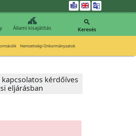


y
Állami kisajátítás
Keresés
formációk
Nemzetiségi Önkormányzatok
el kapcsolatos kérdőíves
si eljárásban