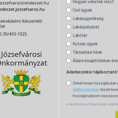
Hogyan vehetek részt
ozsefvarosirendeszet.hu
ndeszet.jozsefvaros.hu
Civil ügyek
Lakásügynökség
ekvédelmi Készenléti
lat
Lakáspályázat
6 30/493-1925
Lakótér
Kutyás ügyek
Józsefvárosi
Társasházi hírek
nkormányzat
Állami kisajátításban éri
Adatkezelési tájékoztató
Önkéntesen hozzájárulok
tájékoztatóban
részleteze
hozzájárulásom visszavon
A leiratkozás a hírlevél alján találha