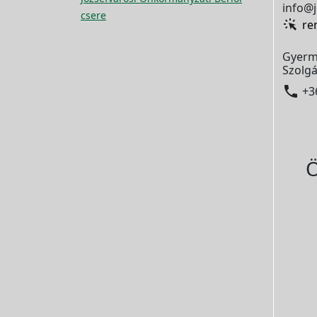
info@j
csere
re
Gyerm
Szolgá

+3
Ö