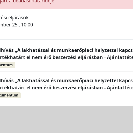
árt a beadási határideje.
ési eljárások
mber 25., 10:00
elhívás „A lakhatással és munkaerőpiaci helyzettel kapc
rtékhatárt el nem érő beszerzési eljárásban - Ajánlattéte
mentum
elhívás „A lakhatással és munkaerőpiaci helyzettel kapc
rtékhatárt el nem érő beszerzési eljárásban - Ajánlattéte
kumentum