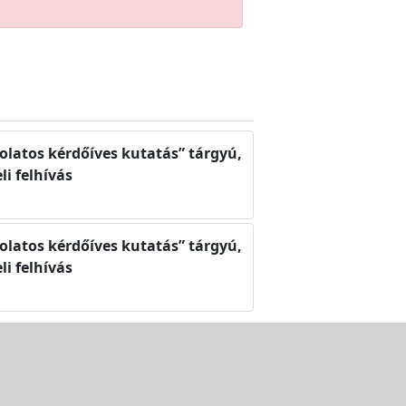
solatos kérdőíves kutatás” tárgyú,
li felhívás
solatos kérdőíves kutatás” tárgyú,
li felhívás