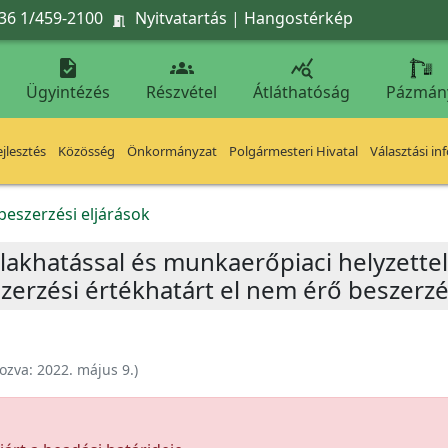
36 1/459-2100
Nyitvatartás
|
Hangostérkép




Ügyintézés
Részvétel
Átláthatóság
Pázmán
jlesztés
Közösség
Önkormányzat
Polgármesteri Hivatal
Választási in
beszerzési eljárások
„A lakhatással és munkaerőpiaci helyzett
zerzési értékhatárt el nem érő beszerzé
ozva:
2022. május 9.
)