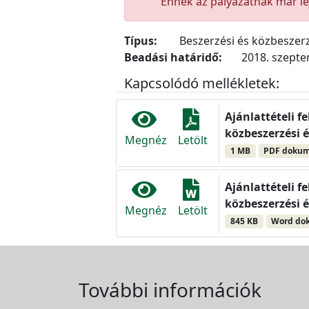
Ennek az pályázatnak már lej
Típus:
Beszerzési és közbeszerz
Beadási határidő:
2018. szepte
Kapcsolódó mellékletek:
Ajánlattételi f
közbeszerzési é
Megnéz
Letölt
1 MB
PDF doku
Ajánlattételi f
közbeszerzési é
Megnéz
Letölt
845 KB
Word do
További információk