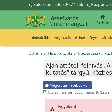
Ugrás a fő tartalomra
Zöld szám: +36 80/277-256
Központ: +



Józsefvárosi
Önkormányzat
Otthon
Hirdetőtábla
Szolgáltatások és intézmények
Városfe
Otthon
Hirdetőtábla
Beszerzési és köz
Ajánlattételi felhívás 
kutatás” tárgyú, közbes
Megosztás Facebook-on

Utolsó frissítés:
2022. május 9.
(Létreh
Figyelem!