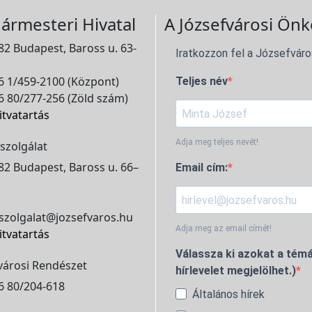
ármesteri Hivatal
A Józsefvárosi Önk
2 Budapest, Baross u. 63-
Iratkozzon fel a Józsefváro
 1/459-2100 (Központ)
Teljes név
 80/277-256 (Zöld szám)
itvatartás
Adja meg teljes nevét!
szolgálat
2 Budapest, Baross u. 66–
Email cím:
szolgalat@jozsefvaros.hu
Adja meg az email címét!
itvatartás
Válassza ki azokat a témá
városi Rendészet
hírlevelet megjelölhet.)
6 80/204-618
Általános hírek