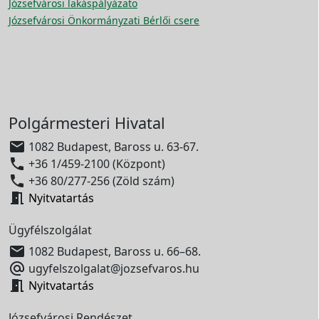
Józsefvárosi lakáspályázato
Józsefvárosi Önkormányzati Bérlői csere
Polgármesteri Hivatal

1082 Budapest, Baross u. 63-67.

+36 1/459-2100 (Központ)

+36 80/277-256 (Zöld szám)

Nyitvatartás
Ügyfélszolgálat

1082 Budapest, Baross u. 66–68.

ugyfelszolgalat@jozsefvaros.hu

Nyitvatartás
Józsefvárosi Rendészet