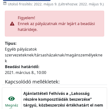

Utolsó frissítés:
2022. május 9.
(Létrehozva:
2022. május 9.
)
Figyelem!
Ennek az pályázatnak már lejárt a beadási
határideje.
Típus:
Egyéb pályázatok
szervezeteknek/társasházaknak/magánszemélyekne
k
Beadási határidő:
2021. március 8., 10:00
Kapcsolódó mellékletek:
Ajánlattételi Felhívás a „Lakosság
részére komposztládák beszerzése”
tárgyú, közbeszerzési értékhatárt el nem
Megnéz