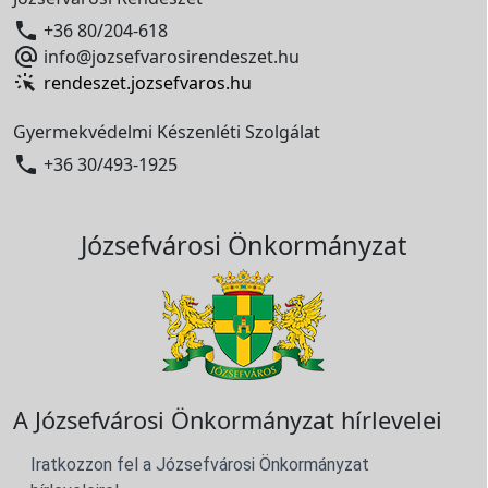

+36 80/204-618

info@jozsefvarosirendeszet.hu
rendeszet.jozsefvaros.hu
Gyermekvédelmi Készenléti Szolgálat

+36 30/493-1925
Józsefvárosi Önkormányzat
A Józsefvárosi Önkormányzat hírlevelei
Iratkozzon fel a Józsefvárosi Önkormányzat