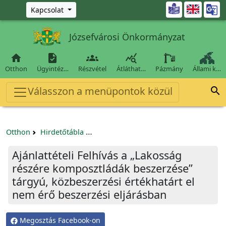
Ugrás a fő tartalomra

Kapcsolat
Józsefvárosi Önkormányzat




Otthon
Ügyintéz…
Részvétel
Átláthat…
Pázmány
Állami k…
Válasszon a menüpontok közül

Otthon
Hirdetőtábla
Egyéb pályázatok szervezeteknek/tá
Ajánlattételi Felhívás a „Lakosság
részére komposztládák beszerzése”
tárgyú, közbeszerzési értékhatárt el
nem érő beszerzési eljárásban
Megosztás Facebook-on