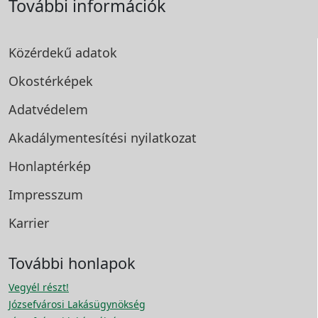
További információk
Közérdekű adatok
Okostérképek
Adatvédelem
Akadálymentesítési
nyilatkozat
Honlaptérkép
Impresszum
Karrier
További honlapok
Vegyél részt!
Józsefvárosi Lakásügynökség