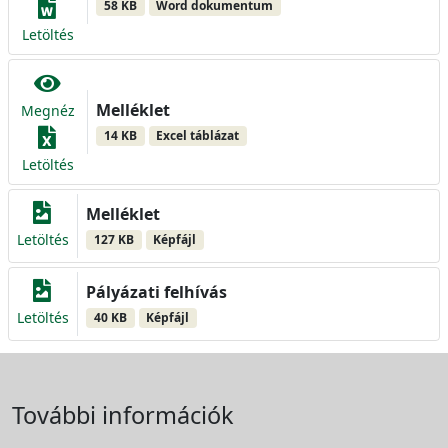
58 KB
Word dokumentum
Letöltés
Melléklet
Megnéz
14 KB
Excel táblázat
Letöltés
Melléklet
Letöltés
127 KB
Képfájl
Pályázati felhívás
Letöltés
40 KB
Képfájl
További információk