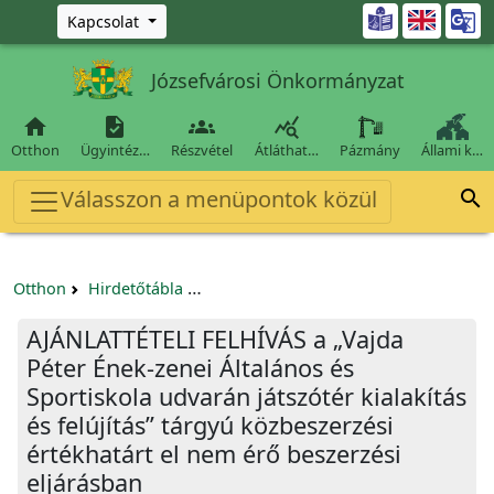
Ugrás a fő tartalomra

Kapcsolat
Józsefvárosi Önkormányzat




Otthon
Ügyintéz…
Részvétel
Átláthat…
Pázmány
Állami k…
Válasszon a menüpontok közül

Otthon
Hirdetőtábla
Beszerzési és közbeszerzési eljárások
AJÁNLATTÉTELI FELHÍVÁS a „Vajda
Péter Ének-zenei Általános és
Sportiskola udvarán játszótér kialakítás
és felújítás” tárgyú közbeszerzési
értékhatárt el nem érő beszerzési
eljárásban