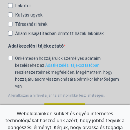
Lakótér
Kutyás ügyek
Társasházi hírek
Állami kisajátításban érintett házak lakóinak
Adatkezelési tájékoztató
Önkéntesen hozzájárulok személyes adataim
kezeléséhez az
Adatkezelési tájékoztatóban
részletezetteknek megfelelően. Megértettem, hogy
hozzájárulásom visszavonására bármikor lehetőségem
van.
A leiratkozás a hírlevél alján található linkkel lesz lehetséges.
Feliratkozom!
Weboldalainkon sütiket és egyéb internetes
technológiákat használunk azért, hogy jobbá tegyük a
For the English Newsletter, click
HERE.
böngészési élményt. Kérjük, hogy olvassa és fogadja