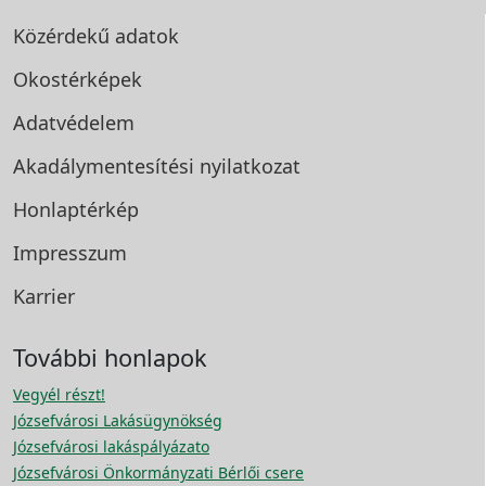
Közérdekű adatok
Okostérképek
Adatvédelem
Akadálymentesítési
nyilatkozat
Honlaptérkép
Impresszum
Karrier
További honlapok
Vegyél részt!
Józsefvárosi Lakásügynökség
Józsefvárosi lakáspályázato
Józsefvárosi Önkormányzati Bérlői csere