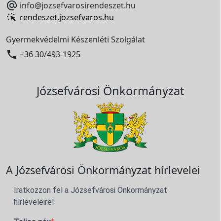

info@jozsefvarosirendeszet.hu
rendeszet.jozsefvaros.hu
Gyermekvédelmi Készenléti Szolgálat

+36 30/493-1925
Józsefvárosi Önkormányzat
A Józsefvárosi Önkormányzat hírlevelei
Iratkozzon fel a Józsefvárosi Önkormányzat
hírleveleire!