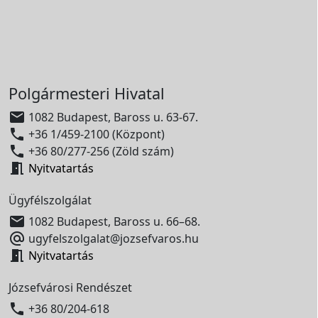
Polgármesteri Hivatal

1082 Budapest, Baross u. 63-67.

+36 1/459-2100 (Központ)

+36 80/277-256 (Zöld szám)

Nyitvatartás
Ügyfélszolgálat

1082 Budapest, Baross u. 66–68.

ugyfelszolgalat@jozsefvaros.hu

Nyitvatartás
Józsefvárosi Rendészet

+36 80/204-618