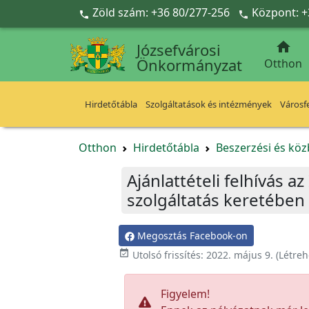
Ugrás a fő tartalomra
Zöld szám: +36 80/277-256
Központ: +



Józsefvárosi
Önkormányzat
Otthon
Hirdetőtábla
Szolgáltatások és intézmények
Városfe
Otthon
Hirdetőtábla
Beszerzési és köz
Ajánlattételi felhívás a
szolgáltatás keretében
Megosztás Facebook-on

Utolsó frissítés:
2022. május 9.
(Létreh
Figyelem!