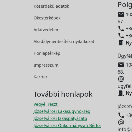
Polg
Közérdekű adatok

108
Okostérképek
67.

+36
Adatvédelem

+36
Akadálymentesítési
nyilatkozat

Ny
Honlaptérkép
Ügyfél

108
Impresszum
68.
Karrier

ugyfel
További honlapok

Ny
Vegyél részt!
József
Józsefvárosi Lakásügynökség

+3
Józsefvárosi lakáspályázato

Józsefvárosi Önkormányzati Bérlői
info@j