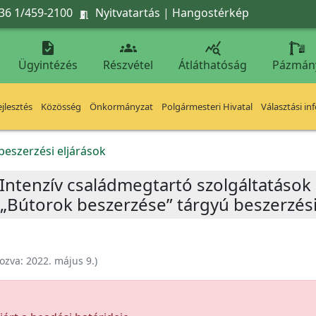
36 1/459-2100
Nyitvatartás
|
Hangostérkép




Ügyintézés
Részvétel
Átláthatóság
Pázmán
jlesztés
Közösség
Önkormányzat
Polgármesteri Hivatal
Választási in
beszerzési eljárások
z Intenzív családmegtartó szolgáltatások 
 „Bútorok beszerzése” tárgyú beszerzési
ozva:
2022. május 9.
)