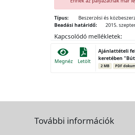
Ennek az pályázatnak már lej
Típus:
Beszerzési és közbeszerz
Beadási határidő:
2015. szepte
Kapcsolódó mellékletek:
Ajánlattételi f
keretében "Búto
Megnéz
Letölt
2 MB
PDF doku
További információk