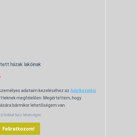
ntett házak lakóinak
 személyes adataim kezeléséhez az
Adatkezelési
tteknek megfelelően. Megértettem, hogy
ására bármikor lehetőségem van.
tó linkkel lesz lehetséges.
Feliratkozom!