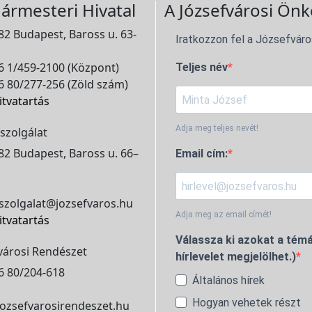
ármesteri Hivatal
A Józsefvárosi Önk
2 Budapest, Baross u. 63-
Iratkozzon fel a Józsefváro
 1/459-2100 (Központ)
Teljes név
 80/277-256 (Zöld szám)
itvatartás
Adja meg teljes nevét!
szolgálat
2 Budapest, Baross u. 66–
Email cím:
szolgalat@jozsefvaros.hu
Adja meg az email címét!
itvatartás
Válassza ki azokat a témá
városi Rendészet
hírlevelet megjelölhet.)
6 80/204-618
Általános hírek
Hogyan vehetek részt
ozsefvarosirendeszet.hu