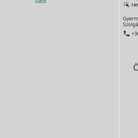
csere
re
Gyerm
Szolgá

+3
Ö