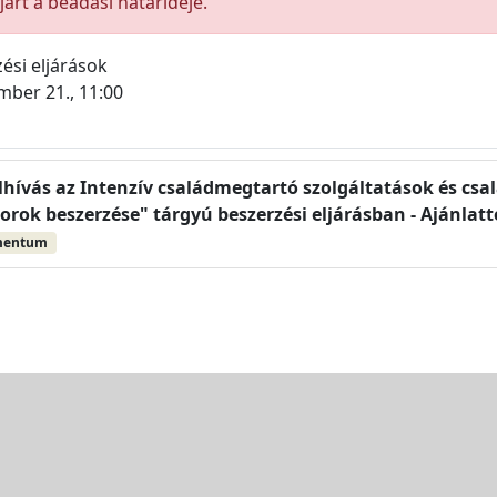
árt a beadási határideje.
ési eljárások
mber 21., 11:00
elhívás az Intenzív családmegtartó szolgáltatások és csal
rok beszerzése" tárgyú beszerzési eljárásban - Ajánlatté
mentum