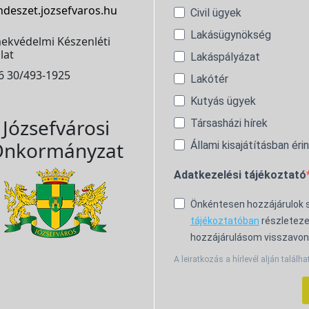
ndeszet.jozsefvaros.hu
Civil ügyek
Lakásügynökség
ekvédelmi Készenléti
lat
Lakáspályázat
6 30/493-1925
Lakótér
Kutyás ügyek
Józsefvárosi
Társasházi hírek
nkormányzat
Állami kisajátításban éri
Adatkezelési tájékoztató
Önkéntesen hozzájárulok
tájékoztatóban
részleteze
hozzájárulásom visszavon
A leiratkozás a hírlevél alján találha