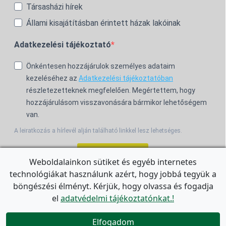
Társasházi hírek
Állami kisajátításban érintett házak lakóinak
Adatkezelési tájékoztató
Önkéntesen hozzájárulok személyes adataim
kezeléséhez az
Adatkezelési tájékoztatóban
részletezetteknek megfelelően. Megértettem, hogy
hozzájárulásom visszavonására bármikor lehetőségem
van.
A leiratkozás a hírlevél alján található linkkel lesz lehetséges.
Feliratkozom!
Weboldalainkon sütiket és egyéb internetes
technológiákat használunk azért, hogy jobbá tegyük a
For the English Newsletter, click
HERE.
böngészési élményt. Kérjük, hogy olvassa és fogadja
el
adatvédelmi tájékoztatónkat.!


Elfogadom