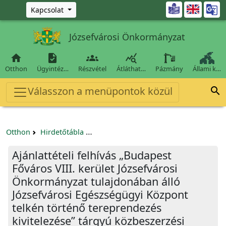
Ugrás a fő tartalomra

Kapcsolat
Józsefvárosi Önkormányzat




Otthon
Ügyintéz…
Részvétel
Átláthat…
Pázmány
Állami k…
Válasszon a menüpontok közül

Otthon
Hirdetőtábla
Beszerzési és közbeszerzési eljárások
Ajánlattételi felhívás „Budapest
Főváros VIII. kerület Józsefvárosi
Önkormányzat tulajdonában álló
Józsefvárosi Egészségügyi Központ
telkén történő tereprendezés
kivitelezése” tárgyú közbeszerzési