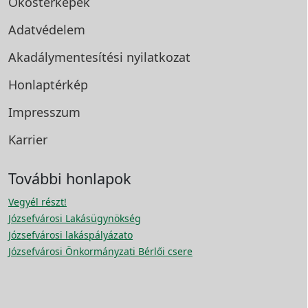
Okostérképek
Adatvédelem
Akadálymentesítési
nyilatkozat
Honlaptérkép
Impresszum
Karrier
További honlapok
Vegyél részt!
Józsefvárosi Lakásügynökség
Józsefvárosi lakáspályázato
Józsefvárosi Önkormányzati Bérlői csere