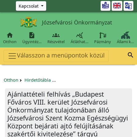
Ugrás a fő tartalomra

Kapcsolat
Józsefvárosi Önkormányzat




Otthon
Ügyintéz…
Részvétel
Átláthat…
Pázmány
Állami k…
Válasszon a menüpontok közül

Otthon
Hirdetőtábla
Beszerzési és közbeszerzési eljárások
Ajánlattételi felhívás „Budapest
Főváros VIII. kerület Józsefvárosi
Önkormányzat tulajdonában álló
Józsefvárosi Szent Kozma Egészségügyi
Központ bejárati ajtó felújításának
szakértői kivitelezése” tárgyú