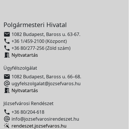
Polgármesteri Hivatal

1082 Budapest, Baross u. 63-67.

+36 1/459-2100 (Központ)

+36 80/277-256 (Zöld szám)

Nyitvatartás
Ügyfélszolgálat

1082 Budapest, Baross u. 66–68.

ugyfelszolgalat@jozsefvaros.hu

Nyitvatartás
Józsefvárosi Rendészet

+36 80/204-618

info@jozsefvarosirendeszet.hu
rendeszet.jozsefvaros.hu