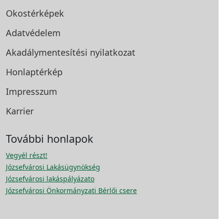
Okostérképek
Adatvédelem
Akadálymentesítési
nyilatkozat
Honlaptérkép
Impresszum
Karrier
További honlapok
Vegyél részt!
Józsefvárosi Lakásügynökség
Józsefvárosi lakáspályázato
Józsefvárosi Önkormányzati Bérlői csere