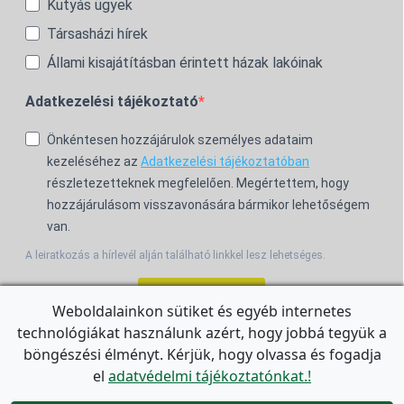
Kutyás ügyek
Társasházi hírek
Állami kisajátításban érintett házak lakóinak
Adatkezelési tájékoztató
Önkéntesen hozzájárulok személyes adataim
kezeléséhez az
Adatkezelési tájékoztatóban
részletezetteknek megfelelően. Megértettem, hogy
hozzájárulásom visszavonására bármikor lehetőségem
van.
A leiratkozás a hírlevél alján található linkkel lesz lehetséges.
Feliratkozom!
Weboldalainkon sütiket és egyéb internetes
technológiákat használunk azért, hogy jobbá tegyük a
For the English Newsletter, click
HERE.
böngészési élményt. Kérjük, hogy olvassa és fogadja
el
adatvédelmi tájékoztatónkat.!
