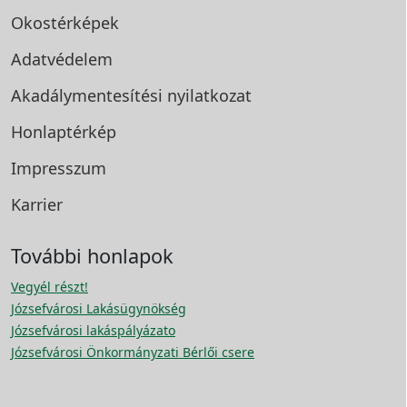
Okostérképek
Adatvédelem
Akadálymentesítési
nyilatkozat
Honlaptérkép
Impresszum
Karrier
További honlapok
Vegyél részt!
Józsefvárosi Lakásügynökség
Józsefvárosi lakáspályázato
Józsefvárosi Önkormányzati Bérlői csere