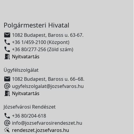
Polgármesteri Hivatal

1082 Budapest, Baross u. 63-67.

+36 1/459-2100 (Központ)

+36 80/277-256 (Zöld szám)

Nyitvatartás
Ügyfélszolgálat

1082 Budapest, Baross u. 66–68.

ugyfelszolgalat@jozsefvaros.hu

Nyitvatartás
Józsefvárosi Rendészet

+36 80/204-618

info@jozsefvarosirendeszet.hu
rendeszet.jozsefvaros.hu