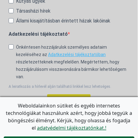
Kutyás ügyek
Társasházi hírek
Állami kisajátításban érintett házak lakóinak
Adatkezelési tájékoztató
Önkéntesen hozzájárulok személyes adataim
kezeléséhez az
Adatkezelési tájékoztatóban
részletezetteknek megfelelően. Megértettem, hogy
hozzájárulásom visszavonására bármikor lehetőségem
van.
A leiratkozás a hírlevél alján található linkkel lesz lehetséges.
Feliratkozom!
Weboldalainkon sütiket és egyéb internetes
technológiákat használunk azért, hogy jobbá tegyük a
For the English Newsletter, click
HERE.
böngészési élményt. Kérjük, hogy olvassa és fogadja
el
adatvédelmi tájékoztatónkat.!
