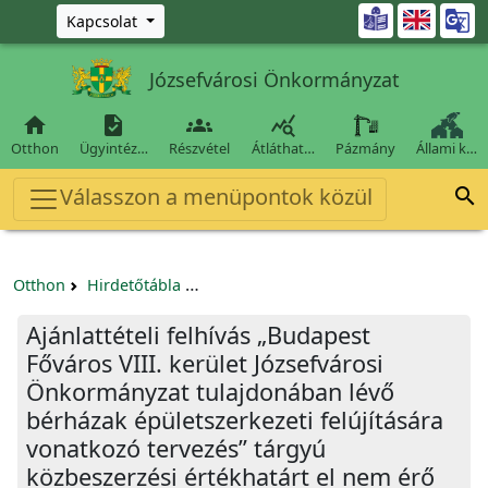
Ugrás a fő tartalomra

Kapcsolat
Józsefvárosi Önkormányzat




Otthon
Ügyintéz…
Részvétel
Átláthat…
Pázmány
Állami k…
Válasszon a menüpontok közül

Otthon
Hirdetőtábla
Egyéb pályázatok szervezeteknek/tá
Ajánlattételi felhívás „Budapest
Főváros VIII. kerület Józsefvárosi
Önkormányzat tulajdonában lévő
bérházak épületszerkezeti felújítására
vonatkozó tervezés” tárgyú
közbeszerzési értékhatárt el nem érő