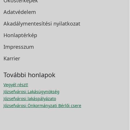
Okostérképek
Adatvédelem
Akadálymentesítési
nyilatkozat
Honlaptérkép
Impresszum
Karrier
További honlapok
Vegyél részt!
Józsefvárosi Lakásügynökség
Józsefvárosi lakáspályázato
Józsefvárosi Önkormányzati Bérlői csere