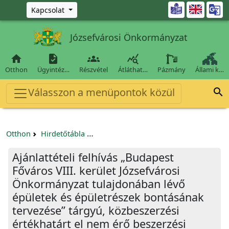
Ugrás a fő tartalomra

Kapcsolat
Józsefvárosi Önkormányzat




Otthon
Ügyintéz…
Részvétel
Átláthat…
Pázmány
Állami k…
Válasszon a menüpontok közül

Otthon
Hirdetőtábla
Beszerzési és közbeszerzési eljárások
Ajánlattételi felhívás „Budapest
Főváros VIII. kerület Józsefvárosi
Önkormányzat tulajdonában lévő
épületek és épületrészek bontásának
tervezése” tárgyú, közbeszerzési
értékhatárt el nem érő beszerzési