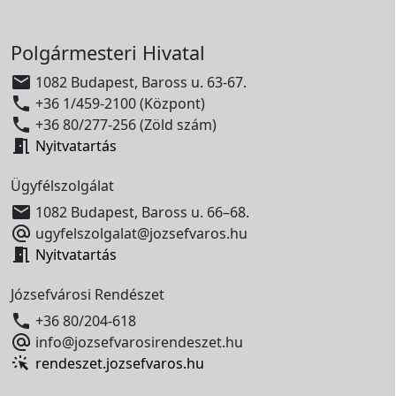
Polgármesteri Hivatal

1082 Budapest, Baross u. 63-67.

+36 1/459-2100 (Központ)

+36 80/277-256 (Zöld szám)

Nyitvatartás
Ügyfélszolgálat

1082 Budapest, Baross u. 66–68.

ugyfelszolgalat@jozsefvaros.hu

Nyitvatartás
Józsefvárosi Rendészet

+36 80/204-618

info@jozsefvarosirendeszet.hu
rendeszet.jozsefvaros.hu