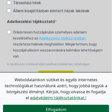
Társasházi hírek
Állami kisajátításban érintett házak lakóinak
Adatkezelési tájékoztató
Önkéntesen hozzájárulok személyes adataim
kezeléséhez az
Adatkezelési tájékoztatóban
részletezetteknek megfelelően. Megértettem, hogy
hozzájárulásom visszavonására bármikor lehetőségem
van.
A leiratkozás a hírlevél alján található linkkel lesz lehetséges.
Feliratkozom!
Weboldalainkon sütiket és egyéb internetes
technológiákat használunk azért, hogy jobbá tegyük a
For the English Newsletter, click
HERE.
böngészési élményt. Kérjük, hogy olvassa és fogadja
el
adatvédelmi tájékoztatónkat.!


Elfogadom