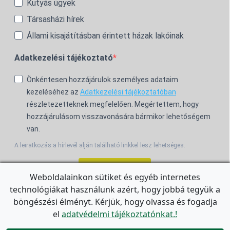
Kutyás ügyek
Társasházi hírek
Állami kisajátításban érintett házak lakóinak
Adatkezelési tájékoztató
Önkéntesen hozzájárulok személyes adataim
kezeléséhez az
Adatkezelési tájékoztatóban
részletezetteknek megfelelően. Megértettem, hogy
hozzájárulásom visszavonására bármikor lehetőségem
van.
A leiratkozás a hírlevél alján található linkkel lesz lehetséges.
Feliratkozom!
Weboldalainkon sütiket és egyéb internetes
technológiákat használunk azért, hogy jobbá tegyük a
For the English Newsletter, click
HERE.
böngészési élményt. Kérjük, hogy olvassa és fogadja
el
adatvédelmi tájékoztatónkat.!
