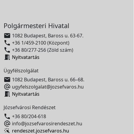
Polgármesteri Hivatal

1082 Budapest, Baross u. 63-67.

+36 1/459-2100 (Központ)

+36 80/277-256 (Zöld szám)

Nyitvatartás
Ügyfélszolgálat

1082 Budapest, Baross u. 66–68.

ugyfelszolgalat@jozsefvaros.hu

Nyitvatartás
Józsefvárosi Rendészet

+36 80/204-618

info@jozsefvarosirendeszet.hu
rendeszet.jozsefvaros.hu