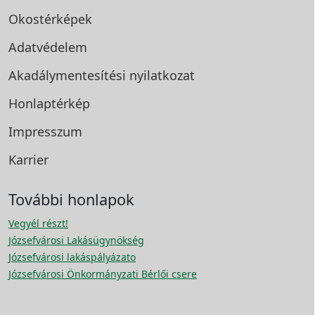
Okostérképek
Adatvédelem
Akadálymentesítési
nyilatkozat
Honlaptérkép
Impresszum
Karrier
További honlapok
Vegyél részt!
Józsefvárosi Lakásügynökség
Józsefvárosi lakáspályázato
Józsefvárosi Önkormányzati Bérlői csere