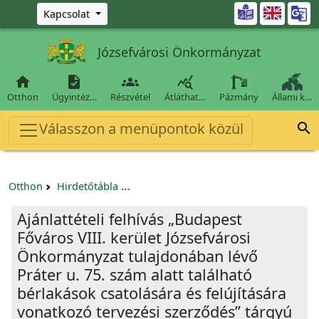
Ugrás a fő tartalomra

Kapcsolat
Józsefvárosi Önkormányzat




Otthon
Ügyintéz…
Részvétel
Átláthat…
Pázmány
Állami k…
Válasszon a menüpontok közül

Otthon
Hirdetőtábla
Beszerzési és közbeszerzési eljárások
Ajánlattételi felhívás „Budapest
Főváros VIII. kerület Józsefvárosi
Önkormányzat tulajdonában lévő
Práter u. 75. szám alatt található
bérlakások csatolására és felújítására
vonatkozó tervezési szerződés” tárgyú