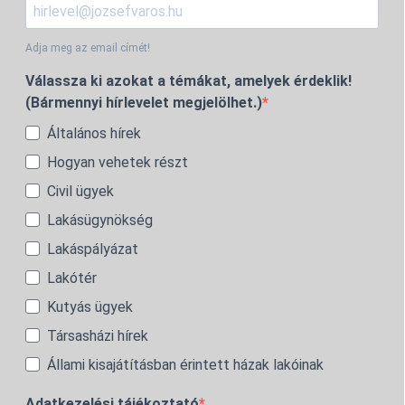
Adja meg az email címét!
Válassza ki azokat a témákat, amelyek érdeklik!
(Bármennyi hírlevelet megjelölhet.)
Általános hírek
Hogyan vehetek részt
Civil ügyek
Lakásügynökség
Lakáspályázat
Lakótér
Kutyás ügyek
Társasházi hírek
Állami kisajátításban érintett házak lakóinak
Adatkezelési tájékoztató