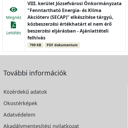
VIII. kerület Józsefvárosi Önkormányzata
"Fenntartható Energia- és Klíma
Akcióterv (SECAP)" elkészítése tárgyú,
Megnéz
közbeszerzési értékhatárt el nem érő
beszerzési eljárásban - Ajánlattételi
Letöltés
felhívás
799 KB
PDF dokumentum
További információk
Közérdekű adatok
Okostérképek
Adatvédelem
Akadálymentesítési
nyilatkozat