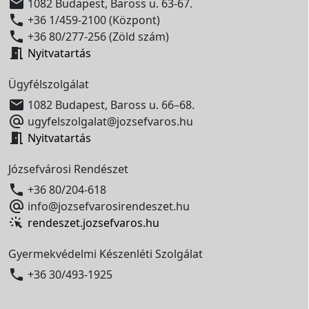

1082 Budapest, Baross u. 63-67.

+36 1/459-2100 (Központ)

+36 80/277-256 (Zöld szám)

Nyitvatartás
Ügyfélszolgálat

1082 Budapest, Baross u. 66–68.

ugyfelszolgalat@jozsefvaros.hu

Nyitvatartás
Józsefvárosi Rendészet

+36 80/204-618

info@jozsefvarosirendeszet.hu
rendeszet.jozsefvaros.hu
Gyermekvédelmi Készenléti Szolgálat

+36 30/493-1925