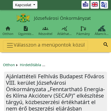
Ugrás a fő tartalomra

Kapcsolat
Józsefvárosi Önkormányzat




Otthon
Ügyintéz…
Részvétel
Átláthat…
Pázmány
Állami k…
Válasszon a menüpontok közül

Otthon
Hirdetőtábla
Egyéb pályázatok szervezeteknek/tá
Ajánlattételi Felhívás Budapest Főváros
VIII. kerület Józsefvárosi
Önkormányzata „Fenntartható Energia-
és Klíma Akcióterv (SECAP)” elkészítése
tárgyú, közbeszerzési értékhatárt el
nem érő beszerzési eljárásban