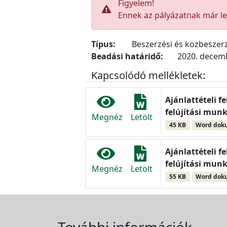
Figyelem!
Ennek az pályázatnak már lej
Típus:
Beszerzési és közbeszerz
Beadási határidő:
2020. decemb
Kapcsolódó mellékletek:
Ajánlattételi f
felújítási munk
Megnéz
Letölt
45 KB
Word do
Ajánlattételi f
felújítási munk
Megnéz
Letölt
55 KB
Word do