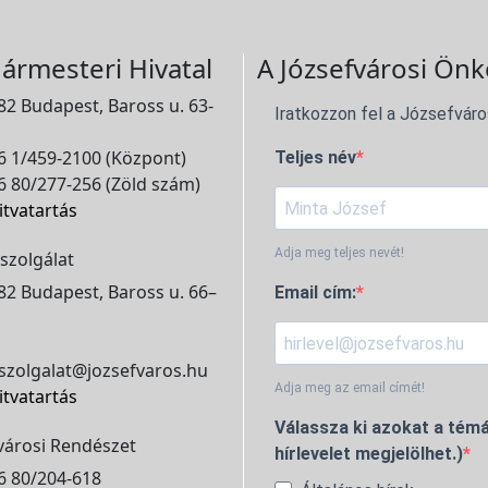
ármesteri Hivatal
A Józsefvárosi Önk
2 Budapest, Baross u. 63-
Iratkozzon fel a Józsefváro
 1/459-2100 (Központ)
Teljes név
 80/277-256 (Zöld szám)
itvatartás
Adja meg teljes nevét!
szolgálat
2 Budapest, Baross u. 66–
Email cím:
szolgalat@jozsefvaros.hu
Adja meg az email címét!
itvatartás
Válassza ki azokat a témá
városi Rendészet
hírlevelet megjelölhet.)
6 80/204-618