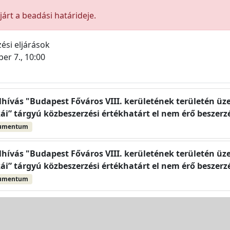
árt a beadási határideje.
ési eljárások
er 7., 10:00
elhívás "Budapest Főváros VIII. kerületének területén üz
ái” tárgyú közbeszerzési értékhatárt el nem érő beszerzé
kumentum
elhívás "Budapest Főváros VIII. kerületének területén üz
ái” tárgyú közbeszerzési értékhatárt el nem érő beszerzé
kumentum