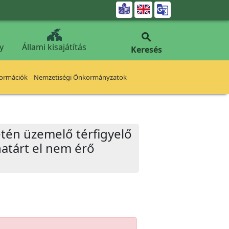


y
Állami kisajátítás
Keresés
formációk
Nemzetiségi Önkormányzatok
letén üzemelő térfigyelő
határt el nem érő