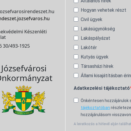
Általános hírek
Hogyan vehetek részt
ozsefvarosirendeszet.hu
ndeszet.jozsefvaros.hu
Civil ügyek
Lakásügynökség
ekvédelmi Készenléti
lat
Lakáspályázat
6 30/493-1925
Lakótér
Kutyás ügyek
Józsefvárosi
Társasházi hírek
nkormányzat
Állami kisajátításban éri
Adatkezelési tájékoztató
Önkéntesen hozzájárulok
tájékoztatóban
részleteze
hozzájárulásom visszavon
A leiratkozás a hírlevél alján találha