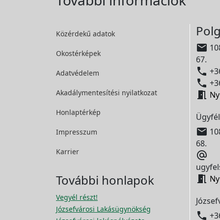
További információk
Polg
Közérdekű adatok

108
Okostérképek
67.

+36
Adatvédelem

+36
Akadálymentesítési
nyilatkozat

Ny
Honlaptérkép
Ügyfél

108
Impresszum
68.
Karrier

ugyfel
További honlapok

Ny
Vegyél részt!
József
Józsefvárosi Lakásügynökség

+3