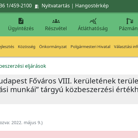
36 1/459-2100
Nyitvatartás
|
Hangostérkép




Ügyintézés
Részvétel
Átláthatóság
Pázmán
jlesztés
Közösség
Önkormányzat
Polgármesteri Hivatal
Választási in
beszerzési eljárások
„Budapest Főváros VIII. kerületének terü
tási munkái” tárgyú közbeszerzési érték
ozva:
2022. május 9.
)