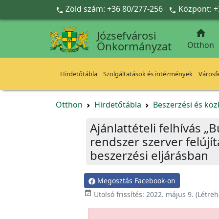
Ugrás a fő tartalomra
Zöld szám: +36 80/277-256
Központ: +



Józsefvárosi
Önkormányzat
Otthon
Hirdetőtábla
Szolgáltatások és intézmények
Városfe
Otthon
Hirdetőtábla
Beszerzési és köz
Ajánlattételi felhívás 
rendszer szerver felújí
beszerzési eljárásban
Megosztás Facebook-on

Utolsó frissítés:
2022. május 9.
(Létreh