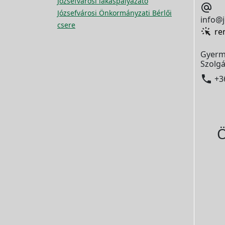
Józsefvárosi lakáspályázato

Józsefvárosi Önkormányzati Bérlői
info@j
csere
re
Gyerm
Szolgá

+3
Ö