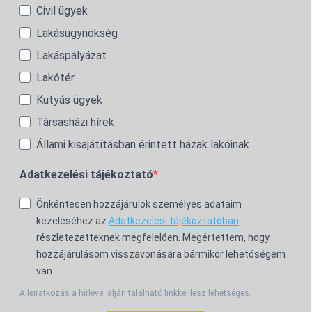
Civil ügyek
Lakásügynökség
Lakáspályázat
Lakótér
Kutyás ügyek
Társasházi hírek
Állami kisajátításban érintett házak lakóinak
Adatkezelési tájékoztató
Önkéntesen hozzájárulok személyes adataim
kezeléséhez az
Adatkezelési tájékoztatóban
részletezetteknek megfelelően. Megértettem, hogy
hozzájárulásom visszavonására bármikor lehetőségem
van.
A leiratkozás a hírlevél alján található linkkel lesz lehetséges.