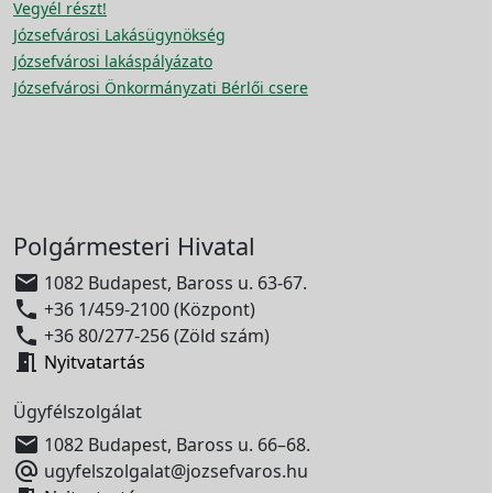
Vegyél részt!
Józsefvárosi Lakásügynökség
Józsefvárosi lakáspályázato
Józsefvárosi Önkormányzati Bérlői csere
Polgármesteri Hivatal

1082 Budapest, Baross u. 63-67.

+36 1/459-2100 (Központ)

+36 80/277-256 (Zöld szám)

Nyitvatartás
Ügyfélszolgálat

1082 Budapest, Baross u. 66–68.

ugyfelszolgalat@jozsefvaros.hu