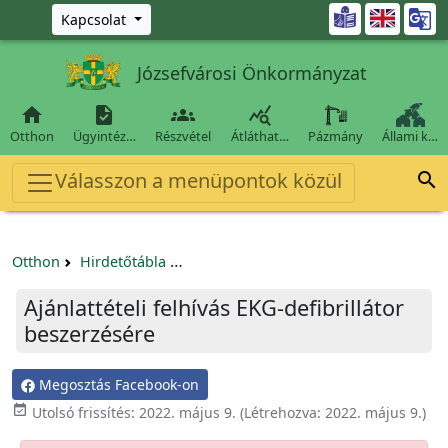
Ugrás a fő tartalomra

Kapcsolat
Józsefvárosi Önkormányzat




Otthon
Ügyintéz…
Részvétel
Átláthat…
Pázmány
Állami k…
Válasszon a menüpontok közül

Otthon
Hirdetőtábla
Egyéb pályázatok szervezeteknek/tá
Ajánlattételi felhívás EKG-defibrillátor
beszerzésére
Megosztás Facebook-on

Utolsó frissítés:
2022. május 9.
(Létrehozva:
2022. május 9.
)