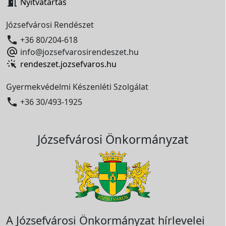

Nyitvatartás
Józsefvárosi Rendészet

+36 80/204-618

info@jozsefvarosirendeszet.hu
rendeszet.jozsefvaros.hu
Gyermekvédelmi Készenléti Szolgálat

+36 30/493-1925
Józsefvárosi Önkormányzat
A Józsefvárosi Önkormányzat hírlevelei