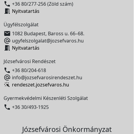

+36 80/277-256 (Zöld szám)

Nyitvatartás
Ügyfélszolgálat

1082 Budapest, Baross u. 66–68.

ugyfelszolgalat@jozsefvaros.hu

Nyitvatartás
Józsefvárosi Rendészet

+36 80/204-618

info@jozsefvarosirendeszet.hu
rendeszet.jozsefvaros.hu
Gyermekvédelmi Készenléti Szolgálat

+36 30/493-1925
Józsefvárosi Önkormányzat