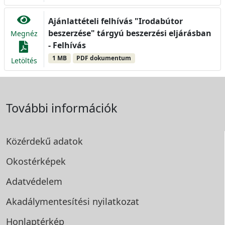
Ajánlattételi felhívás "Irodabútor
beszerzése" tárgyú beszerzési eljárásban
Megnéz
- Felhívás
1 MB
PDF dokumentum
Letöltés
További információk
Közérdekű adatok
Okostérképek
Adatvédelem
Akadálymentesítési
nyilatkozat
Honlaptérkép