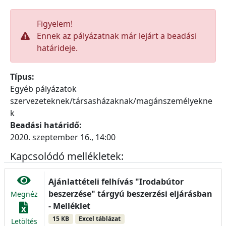
Figyelem!
Ennek az pályázatnak már lejárt a beadási
határideje.
Típus:
Egyéb pályázatok
szervezeteknek/társasházaknak/magánszemélyekne
k
Beadási határidő:
2020. szeptember 16., 14:00
Kapcsolódó mellékletek:
Ajánlattételi felhívás "Irodabútor
beszerzése" tárgyú beszerzési eljárásban
Megnéz
- Melléklet
15 KB
Excel táblázat
Letöltés