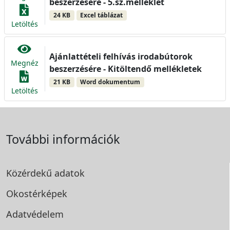
beszerzésére - 5.sz.melléklet
24 KB
Excel táblázat
Letöltés
Ajánlattételi felhívás irodabútorok
Megnéz
beszerzésére - Kitöltendő mellékletek
21 KB
Word dokumentum
Letöltés
További információk
Közérdekű adatok
Okostérképek
Adatvédelem