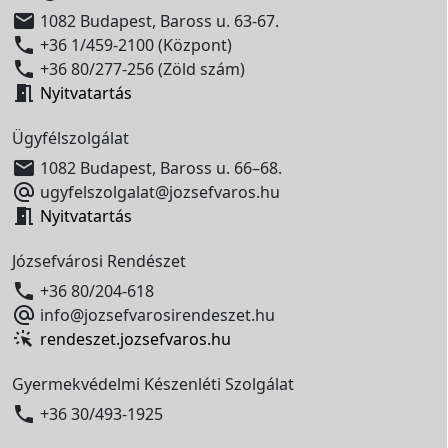

1082 Budapest, Baross u. 63-67.

+36 1/459-2100 (Központ)

+36 80/277-256 (Zöld szám)

Nyitvatartás
Ügyfélszolgálat

1082 Budapest, Baross u. 66–68.

ugyfelszolgalat@jozsefvaros.hu

Nyitvatartás
Józsefvárosi Rendészet

+36 80/204-618

info@jozsefvarosirendeszet.hu
rendeszet.jozsefvaros.hu
Gyermekvédelmi Készenléti Szolgálat

+36 30/493-1925