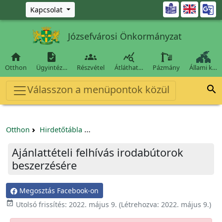
Ugrás a fő tartalomra

Kapcsolat
Józsefvárosi Önkormányzat




Otthon
Ügyintéz…
Részvétel
Átláthat…
Pázmány
Állami k…
Válasszon a menüpontok közül

Otthon
Hirdetőtábla
Beszerzési és közbeszerzési eljárások
Ajánlattételi felhívás irodabútorok
beszerzésére
Megosztás Facebook-on

Utolsó frissítés:
2022. május 9.
(Létrehozva:
2022. május 9.
)