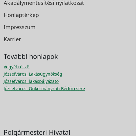
Akadálymentesítési
nyilatkozat
Honlaptérkép
Impresszum
Karrier
További honlapok
Vegyél részt!
Józsefvárosi Lakásügynökség
Józsefvárosi lakáspályázato
Józsefvárosi Önkormányzati Bérlői csere
Polgármesteri Hivatal