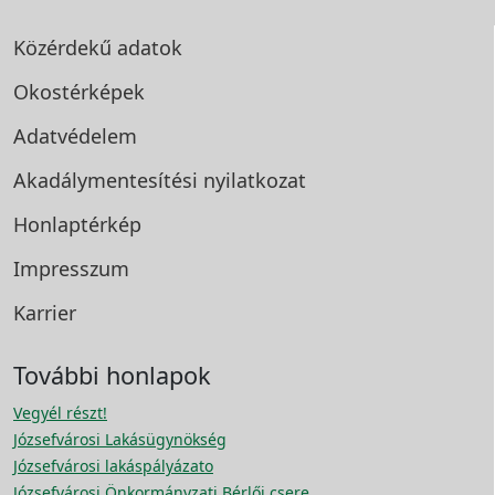
Közérdekű adatok
Okostérképek
Adatvédelem
Akadálymentesítési
nyilatkozat
Honlaptérkép
Impresszum
Karrier
További honlapok
Vegyél részt!
Józsefvárosi Lakásügynökség
Józsefvárosi lakáspályázato
Józsefvárosi Önkormányzati Bérlői csere