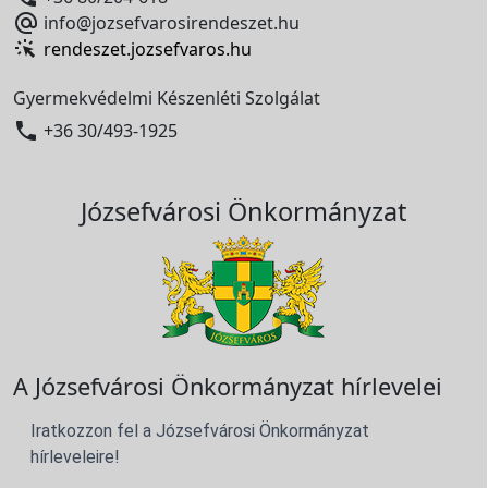

info@jozsefvarosirendeszet.hu
rendeszet.jozsefvaros.hu
Gyermekvédelmi Készenléti Szolgálat

+36 30/493-1925
Józsefvárosi Önkormányzat
A Józsefvárosi Önkormányzat hírlevelei
Iratkozzon fel a Józsefvárosi Önkormányzat
hírleveleire!