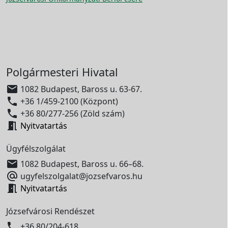
Polgármesteri Hivatal

1082 Budapest, Baross u. 63-67.

+36 1/459-2100 (Központ)

+36 80/277-256 (Zöld szám)

Nyitvatartás
Ügyfélszolgálat

1082 Budapest, Baross u. 66–68.

ugyfelszolgalat@jozsefvaros.hu

Nyitvatartás
Józsefvárosi Rendészet

+36 80/204-618