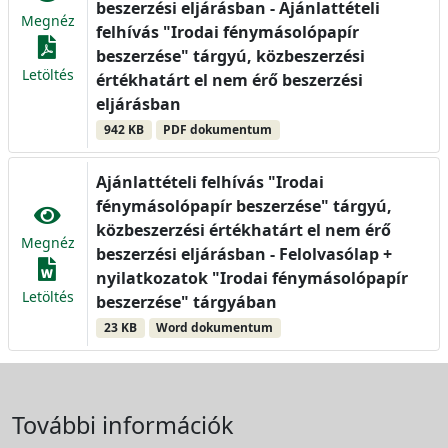
beszerzési eljárásban - Ajánlattételi
Megnéz
felhívás "Irodai fénymásolópapír
beszerzése" tárgyú, közbeszerzési
Letöltés
értékhatárt el nem érő beszerzési
eljárásban
942 KB
PDF dokumentum
Ajánlattételi felhívás "Irodai
fénymásolópapír beszerzése" tárgyú,
közbeszerzési értékhatárt el nem érő
Megnéz
beszerzési eljárásban - Felolvasólap +
nyilatkozatok "Irodai fénymásolópapír
Letöltés
beszerzése" tárgyában
23 KB
Word dokumentum
További információk