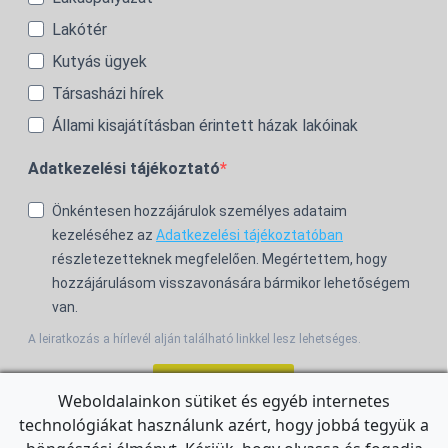
Lakótér
Kutyás ügyek
Társasházi hírek
Állami kisajátításban érintett házak lakóinak
Adatkezelési tájékoztató
Önkéntesen hozzájárulok személyes adataim
kezeléséhez az
Adatkezelési tájékoztatóban
részletezetteknek megfelelően. Megértettem, hogy
hozzájárulásom visszavonására bármikor lehetőségem
van.
A leiratkozás a hírlevél alján található linkkel lesz lehetséges.
Feliratkozom!
Weboldalainkon sütiket és egyéb internetes
technológiákat használunk azért, hogy jobbá tegyük a
For the English Newsletter, click
HERE.