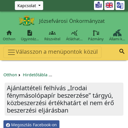
Ugrás a fő tartalomra

Kapcsolat
Józsefvárosi Önkormányzat




Otthon
Ügyintéz…
Részvétel
Átláthat…
Pázmány
Állami k…
Válasszon a menüpontok közül

Otthon
Hirdetőtábla
Egyéb pályázatok szervezeteknek/tá
Ajánlattételi felhívás „Irodai
fénymásolópapír beszerzése” tárgyú,
közbeszerzési értékhatárt el nem érő
beszerzési eljárásban
Megosztás Facebook-on