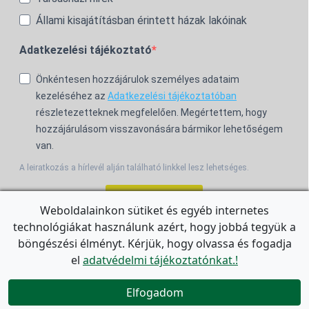
Állami kisajátításban érintett házak lakóinak
Adatkezelési tájékoztató
Önkéntesen hozzájárulok személyes adataim
kezeléséhez az
Adatkezelési tájékoztatóban
részletezetteknek megfelelően. Megértettem, hogy
hozzájárulásom visszavonására bármikor lehetőségem
van.
A leiratkozás a hírlevél alján található linkkel lesz lehetséges.
Feliratkozom!
Weboldalainkon sütiket és egyéb internetes
technológiákat használunk azért, hogy jobbá tegyük a
For the English Newsletter, click
HERE.
böngészési élményt. Kérjük, hogy olvassa és fogadja
el
adatvédelmi tájékoztatónkat.!


Elfogadom