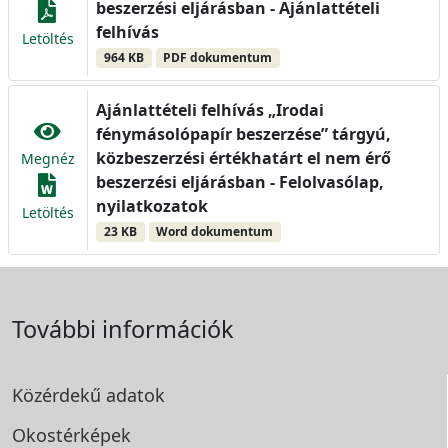
beszerzési eljárásban - Ajánlattételi
felhívás
Letöltés
964 KB
PDF dokumentum
Ajánlattételi felhívás „Irodai
fénymásolópapír beszerzése” tárgyú,
közbeszerzési értékhatárt el nem érő
Megnéz
beszerzési eljárásban - Felolvasólap,
nyilatkozatok
Letöltés
23 KB
Word dokumentum
További információk
Közérdekű adatok
Okostérképek