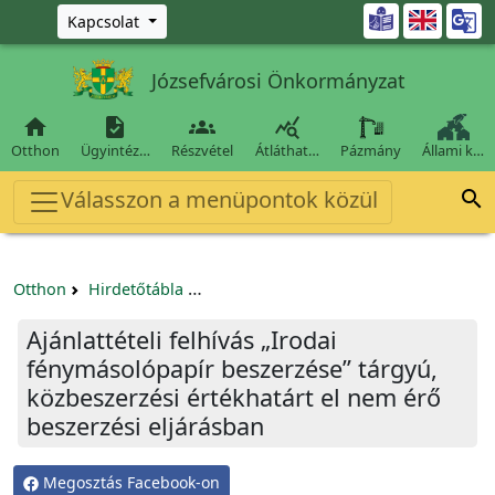
Ugrás a fő tartalomra

Kapcsolat
Józsefvárosi Önkormányzat




Otthon
Ügyintéz…
Részvétel
Átláthat…
Pázmány
Állami k…
Válasszon a menüpontok közül

Otthon
Hirdetőtábla
Egyéb pályázatok szervezeteknek/tá
Ajánlattételi felhívás „Irodai
fénymásolópapír beszerzése” tárgyú,
közbeszerzési értékhatárt el nem érő
beszerzési eljárásban
Megosztás Facebook-on