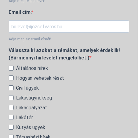
Adja meg teljes nevét!
Email cím:
Adja meg az email címét!
Válassza ki azokat a témákat, amelyek érdeklik!
(Bármennyi hírlevelet megjelölhet.)
Általános hírek
Hogyan vehetek részt
Civil ügyek
Lakásügynökség
Lakáspályázat
Lakótér
Kutyás ügyek
Társasházi hírek