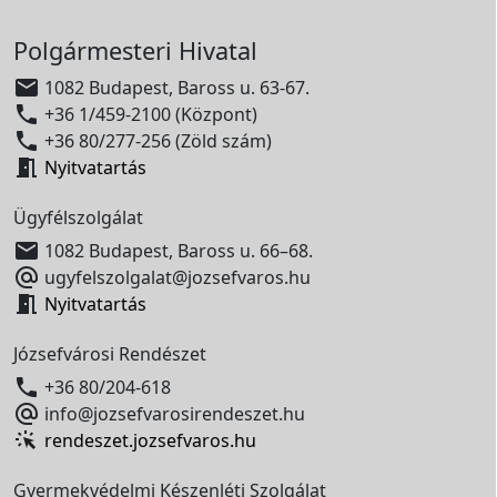
Polgármesteri Hivatal

1082 Budapest, Baross u. 63-67.

+36 1/459-2100 (Központ)

+36 80/277-256 (Zöld szám)

Nyitvatartás
Ügyfélszolgálat

1082 Budapest, Baross u. 66–68.

ugyfelszolgalat@jozsefvaros.hu

Nyitvatartás
Józsefvárosi Rendészet

+36 80/204-618

info@jozsefvarosirendeszet.hu
rendeszet.jozsefvaros.hu
Gyermekvédelmi Készenléti Szolgálat