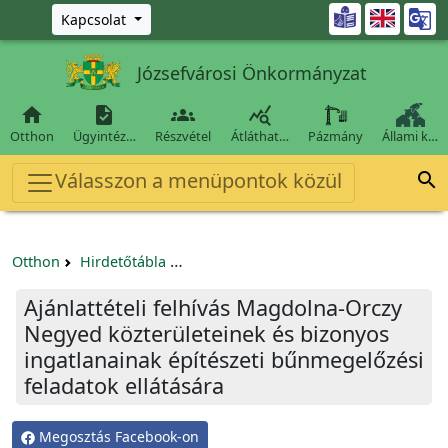
Ugrás a fő tartalomra

Kapcsolat
Józsefvárosi Önkormányzat




Otthon
Ügyintéz…
Részvétel
Átláthat…
Pázmány
Állami k…
Válasszon a menüpontok közül

Otthon
Hirdetőtábla
Beszerzési és közbeszerzési eljárások
Ajánlattételi felhívás Magdolna-Orczy
Negyed közterületeinek és bizonyos
ingatlanainak építészeti bűnmegelőzési
feladatok ellátására
Megosztás Facebook-on