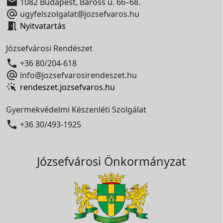

1082 Budapest, Baross u. 66–68.

ugyfelszolgalat@jozsefvaros.hu

Nyitvatartás
Józsefvárosi Rendészet

+36 80/204-618

info@jozsefvarosirendeszet.hu
rendeszet.jozsefvaros.hu
Gyermekvédelmi Készenléti Szolgálat

+36 30/493-1925
Józsefvárosi Önkormányzat