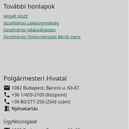
További honlapok
Vegyél részt!
Józsefvárosi Lakásügynökség
Józsefvárosi lakáspályázato
Józsefvárosi Önkormányzati Bérlői csere
Polgármesteri Hivatal

1082 Budapest, Baross u. 63-67.

+36 1/459-2100 (Központ)

+36 80/277-256 (Zöld szám)

Nyitvatartás
Ügyfélszolgálat