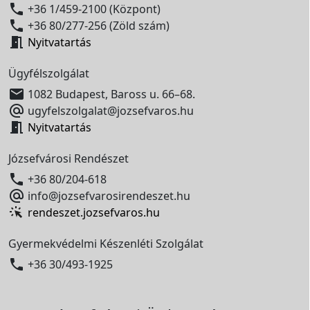

+36 1/459-2100 (Központ)

+36 80/277-256 (Zöld szám)

Nyitvatartás
Ügyfélszolgálat

1082 Budapest, Baross u. 66–68.

ugyfelszolgalat@jozsefvaros.hu

Nyitvatartás
Józsefvárosi Rendészet

+36 80/204-618

info@jozsefvarosirendeszet.hu
rendeszet.jozsefvaros.hu
Gyermekvédelmi Készenléti Szolgálat

+36 30/493-1925