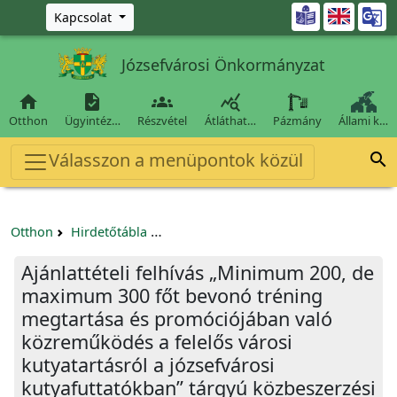
Ugrás a fő tartalomra

Kapcsolat
Józsefvárosi Önkormányzat




Otthon
Ügyintéz…
Részvétel
Átláthat…
Pázmány
Állami k…
Válasszon a menüpontok közül

Otthon
Hirdetőtábla
Beszerzési és közbeszerzési eljárások
Ajánlattételi felhívás „Minimum 200, de
maximum 300 főt bevonó tréning
megtartása és promóciójában való
közreműködés a felelős városi
kutyatartásról a józsefvárosi
kutyafuttatókban” tárgyú közbeszerzési