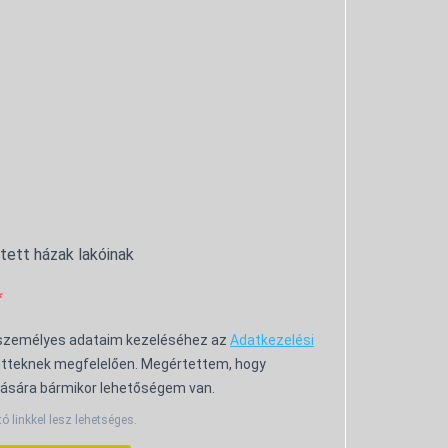
ntett házak lakóinak
 személyes adataim kezeléséhez az
Adatkezelési
tteknek megfelelően. Megértettem, hogy
ására bármikor lehetőségem van.
tó linkkel lesz lehetséges.