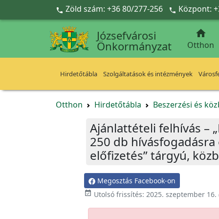
Ugrás a fő tartalomra
Zöld szám: +36 80/277-256
Központ: +



Józsefvárosi
Önkormányzat
Otthon
Hirdetőtábla
Szolgáltatások és intézmények
Városfe
Otthon
Hirdetőtábla
Beszerzési és köz
Ajánlattételi felhívás 
250 db hívásfogadásra 
előfizetés” tárgyú, köz
Megosztás Facebook-on

Utolsó frissítés:
2025. szeptember 16.