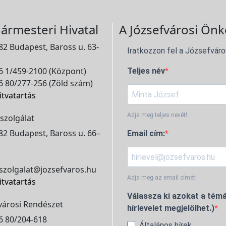
ármesteri Hivatal
A Józsefvárosi Önk
2 Budapest, Baross u. 63-
Iratkozzon fel a Józsefváro
 1/459-2100 (Központ)
Teljes név
 80/277-256 (Zöld szám)
itvatartás
Adja meg teljes nevét!
szolgálat
2 Budapest, Baross u. 66–
Email cím:
szolgalat@jozsefvaros.hu
Adja meg az email címét!
itvatartás
Válassza ki azokat a témá
városi Rendészet
hírlevelet megjelölhet.)
6 80/204-618
Általános hírek