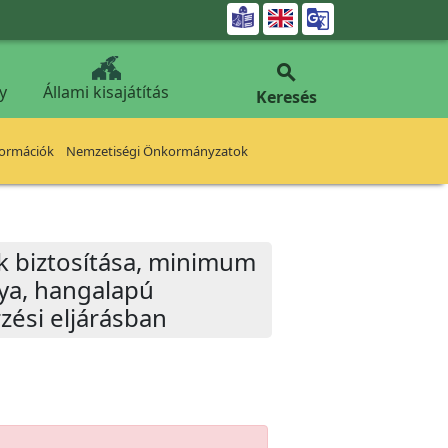


y
Állami kisajátítás
Keresés
formációk
Nemzetiségi Önkormányzatok
ok biztosítása, minimum
tya, hangalapú
zési eljárásban