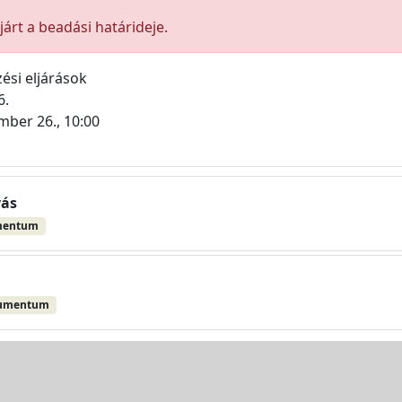
árt a beadási határideje.
ési eljárások
6.
mber 26., 10:00
vás
mentum
kumentum