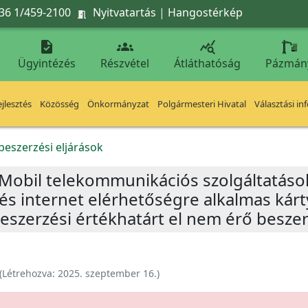
36 1/459-2100
Nyitvatartás
|
Hangostérkép




Ügyintézés
Részvétel
Átláthatóság
Pázmán
jlesztés
Közösség
Önkormányzat
Polgármesteri Hivatal
Választási in
beszerzési eljárások
– „Mobil telekommunikációs szolgáltatás
és internet elérhetőségre alkalmas kár
beszerzési értékhatárt el nem érő beszer
(Létrehozva:
2025. szeptember 16.
)