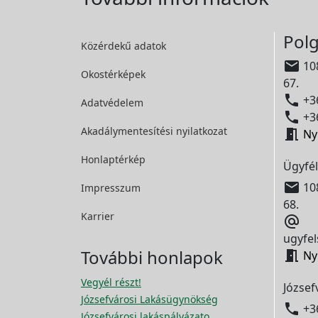
Polg
Közérdekű adatok

108
Okostérképek
67.

+36
Adatvédelem

+36
Akadálymentesítési
nyilatkozat

Ny
Honlaptérkép
Ügyfél

108
Impresszum
68.
Karrier

ugyfel
További honlapok

Ny
Vegyél részt!
József
Józsefvárosi Lakásügynökség

+3
Józsefvárosi lakáspályázato