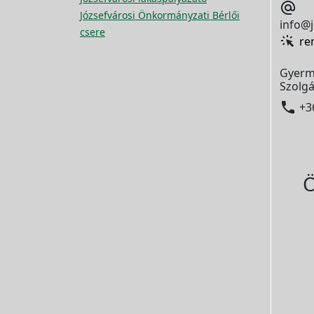

Józsefvárosi Önkormányzati Bérlői
info@j
csere
re
Gyerm
Szolgá

+3
Ö