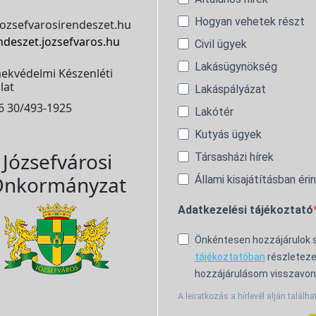
Hogyan vehetek részt
ozsefvarosirendeszet.hu
ndeszet.jozsefvaros.hu
Civil ügyek
Lakásügynökség
ekvédelmi Készenléti
lat
Lakáspályázat
6 30/493-1925
Lakótér
Kutyás ügyek
Józsefvárosi
Társasházi hírek
nkormányzat
Állami kisajátításban éri
Adatkezelési tájékoztató
Önkéntesen hozzájárulok
tájékoztatóban
részleteze
hozzájárulásom visszavon
A leiratkozás a hírlevél alján találha