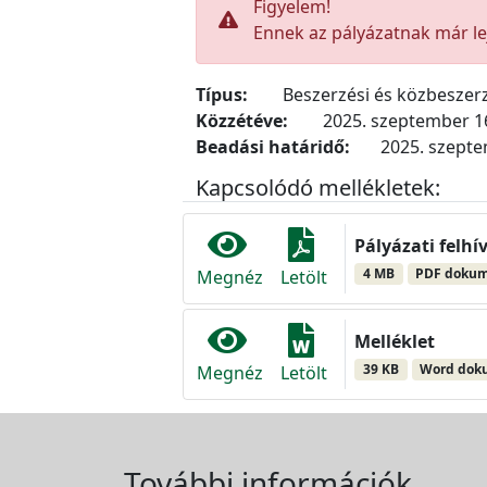
Figyelem!
Ennek az pályázatnak már lej
Típus:
Beszerzési és közbeszerz
Közzétéve:
2025. szeptember 1
Beadási határidő:
2025. szepte
Kapcsolódó mellékletek:
Pályázati felhí
4 MB
PDF doku
Megnéz
Letölt
Melléklet
39 KB
Word do
Megnéz
Letölt
További információk