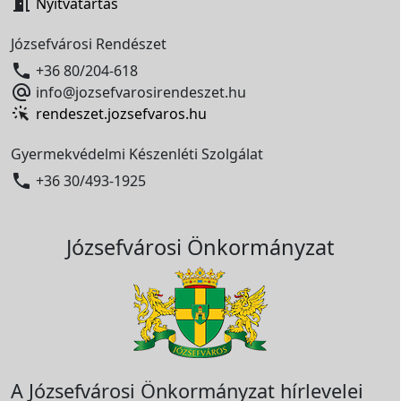

Nyitvatartás
Józsefvárosi Rendészet

+36 80/204-618

info@jozsefvarosirendeszet.hu
rendeszet.jozsefvaros.hu
Gyermekvédelmi Készenléti Szolgálat

+36 30/493-1925
Józsefvárosi Önkormányzat
A Józsefvárosi Önkormányzat hírlevelei