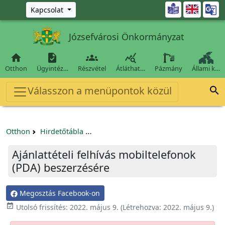
Ugrás a fő tartalomra

Kapcsolat
Józsefvárosi Önkormányzat




Otthon
Ügyintéz…
Részvétel
Átláthat…
Pázmány
Állami k…
Válasszon a menüpontok közül

Otthon
Hirdetőtábla
Egyéb pályázatok szervezeteknek/tá
Ajánlattételi felhívás mobiltelefonok
(PDA) beszerzésére
Megosztás Facebook-on

Utolsó frissítés:
2022. május 9.
(Létrehozva:
2022. május 9.
)