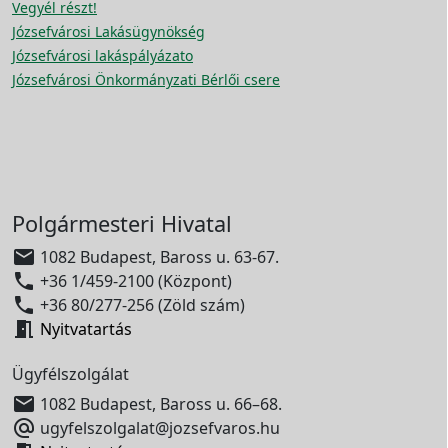
Vegyél részt!
Józsefvárosi Lakásügynökség
Józsefvárosi lakáspályázato
Józsefvárosi Önkormányzati Bérlői csere
Polgármesteri Hivatal

1082 Budapest, Baross u. 63-67.

+36 1/459-2100 (Központ)

+36 80/277-256 (Zöld szám)

Nyitvatartás
Ügyfélszolgálat

1082 Budapest, Baross u. 66–68.

ugyfelszolgalat@jozsefvaros.hu