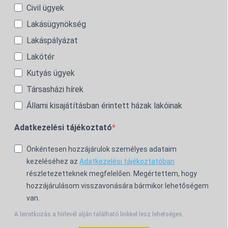
Civil ügyek
Lakásügynökség
Lakáspályázat
Lakótér
Kutyás ügyek
Társasházi hírek
Állami kisajátításban érintett házak lakóinak
Adatkezelési tájékoztató
Önkéntesen hozzájárulok személyes adataim
kezeléséhez az
Adatkezelési tájékoztatóban
részletezetteknek megfelelően. Megértettem, hogy
hozzájárulásom visszavonására bármikor lehetőségem
van.
A leiratkozás a hírlevél alján található linkkel lesz lehetséges.