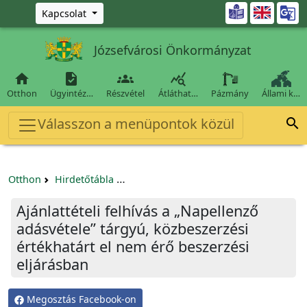
Ugrás a fő tartalomra

Kapcsolat
Józsefvárosi Önkormányzat




Otthon
Ügyintéz…
Részvétel
Átláthat…
Pázmány
Állami k…
Válasszon a menüpontok közül

Otthon
Hirdetőtábla
Beszerzési és közbeszerzési eljárások
Ajánlattételi felhívás a „Napellenző
adásvétele” tárgyú, közbeszerzési
értékhatárt el nem érő beszerzési
eljárásban
Megosztás Facebook-on