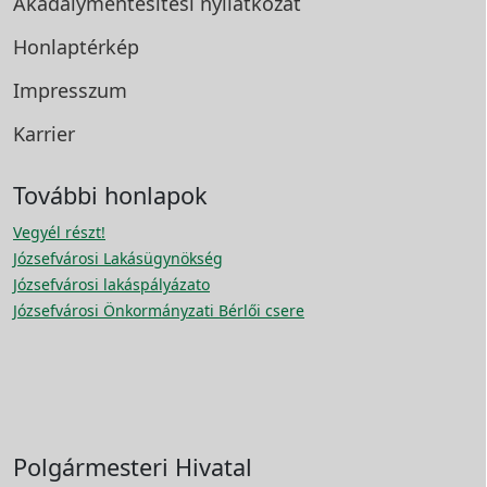
Akadálymentesítési
nyilatkozat
Honlaptérkép
Impresszum
Karrier
További honlapok
Vegyél részt!
Józsefvárosi Lakásügynökség
Józsefvárosi lakáspályázato
Józsefvárosi Önkormányzati Bérlői csere
Polgármesteri Hivatal