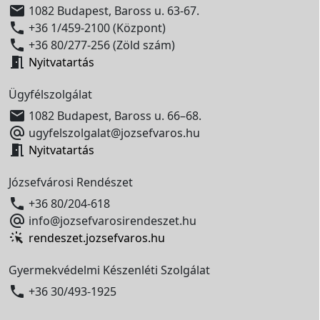

1082 Budapest, Baross u. 63-67.

+36 1/459-2100 (Központ)

+36 80/277-256 (Zöld szám)

Nyitvatartás
Ügyfélszolgálat

1082 Budapest, Baross u. 66–68.

ugyfelszolgalat@jozsefvaros.hu

Nyitvatartás
Józsefvárosi Rendészet

+36 80/204-618

info@jozsefvarosirendeszet.hu
rendeszet.jozsefvaros.hu
Gyermekvédelmi Készenléti Szolgálat

+36 30/493-1925