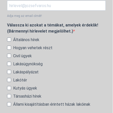
Adja meg az email címét!
Válassza ki azokat a témákat, amelyek érdeklik!
(Bármennyi hírlevelet megjelölhet.)
Általános hírek
Hogyan vehetek részt
Civil ügyek
Lakásügynökség
Lakáspályázat
Lakótér
Kutyás ügyek
Társasházi hírek
Állami kisajátításban érintett házak lakóinak