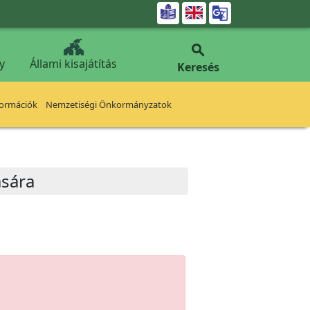


y
Állami kisajátítás
Keresés
formációk
Nemzetiségi Önkormányzatok
ására