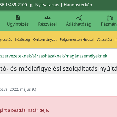
36 1/459-2100
Nyitvatartás
|
Hangostérkép




Ügyintézés
Részvétel
Átláthatóság
Pázmán
jlesztés
Közösség
Önkormányzat
Polgármesteri Hivatal
Választási in
k szervezeteknek/társasházaknak/magánszemélyeknek
ajtó- és médiafigyelési szolgáltatás nyújt
ozva:
2022. május 9.
)
árt a beadási határideje.