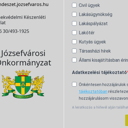
ndeszet.jozsefvaros.hu
Civil ügyek
Lakásügynökség
ekvédelmi Készenléti
lat
Lakáspályázat
6 30/493-1925
Lakótér
Kutyás ügyek
Józsefvárosi
Társasházi hírek
nkormányzat
Állami kisajátításban éri
Adatkezelési tájékoztató
Önkéntesen hozzájárulok
tájékoztatóban
részleteze
hozzájárulásom visszavon
A leiratkozás a hírlevél alján találha