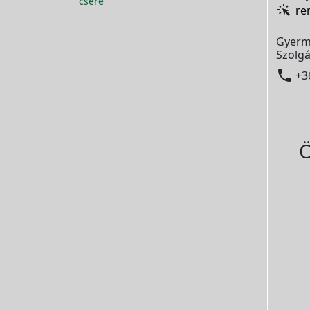
csere
re
Gyerm
Szolgá

+3
Ö