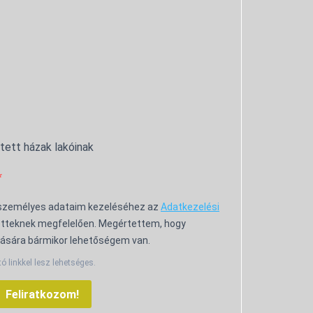
ntett házak lakóinak
 személyes adataim kezeléséhez az
Adatkezelési
tteknek megfelelően. Megértettem, hogy
ására bármikor lehetőségem van.
tó linkkel lesz lehetséges.
Feliratkozom!