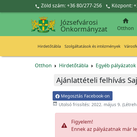
Ugrás a fő tartalomra
Zöld szám: +36 80/277-256
Központ: +



Józsefvárosi
Önkormányzat
Otthon
Hirdetőtábla
Szolgáltatások és intézmények
Városfe
Otthon
Hirdetőtábla
Egyéb pályázato
Ajánlattételi felhívás S
Megosztás Facebook-on

Utolsó frissítés:
2022. május 9.
(Létreh
Figyelem!
Ennek az pályázatnak már lej