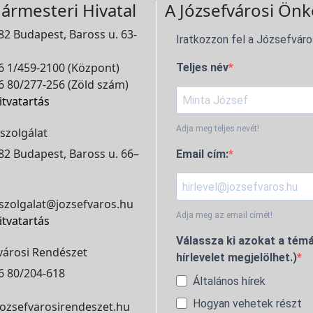
ármesteri Hivatal
A Józsefvárosi Önk
2 Budapest, Baross u. 63-
Iratkozzon fel a Józsefváro
 1/459-2100 (Központ)
Teljes név
 80/277-256 (Zöld szám)
itvatartás
Adja meg teljes nevét!
szolgálat
2 Budapest, Baross u. 66–
Email cím:
szolgalat@jozsefvaros.hu
Adja meg az email címét!
itvatartás
Válassza ki azokat a témá
városi Rendészet
hírlevelet megjelölhet.)
6 80/204-618
Általános hírek
Hogyan vehetek részt
ozsefvarosirendeszet.hu