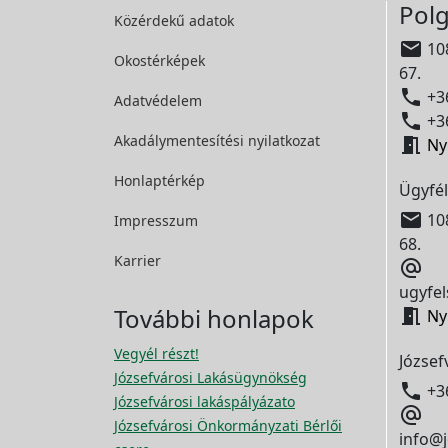
Polg
Közérdekű adatok

108
Okostérképek
67.

+36
Adatvédelem

+36
Akadálymentesítési
nyilatkozat

Ny
Honlaptérkép
Ügyfél

108
Impresszum
68.
Karrier

ugyfel
További honlapok

Ny
Vegyél részt!
József
Józsefvárosi Lakásügynökség

+3
Józsefvárosi lakáspályázato

Józsefvárosi Önkormányzati Bérlői
info@j