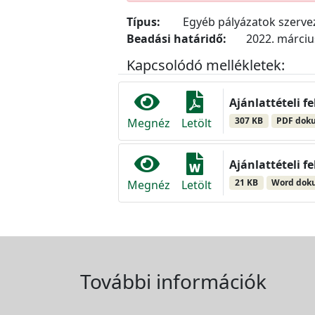
Típus:
Egyéb pályázatok szerv
Beadási határidő:
2022. március
Kapcsolódó mellékletek:
Ajánlattételi f
307 KB
PDF dok
Megnéz
Letölt
Ajánlattételi f
21 KB
Word do
Megnéz
Letölt
További információk