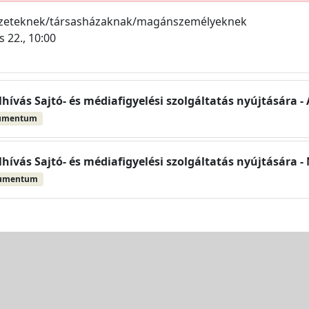
ezeteknek/társasházaknak/magánszemélyeknek
 22., 10:00
elhívás Sajtó- és médiafigyelési szolgáltatás nyújtására - 
umentum
elhívás Sajtó- és médiafigyelési szolgáltatás nyújtására -
kumentum