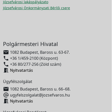
Józsefvárosi lakáspályázato
Józsefvárosi Önkormányzati Bérlői csere
Polgármesteri Hivatal

1082 Budapest, Baross u. 63-67.

+36 1/459-2100 (Központ)

+36 80/277-256 (Zöld szám)

Nyitvatartás
Ügyfélszolgálat

1082 Budapest, Baross u. 66–68.

ugyfelszolgalat@jozsefvaros.hu

Nyitvatartás