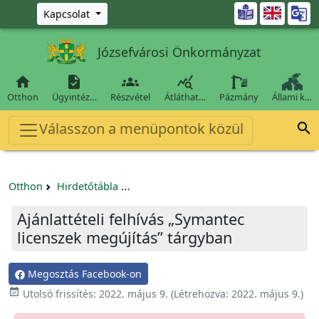
Ugrás a fő tartalomra

Kapcsolat
Józsefvárosi Önkormányzat




Otthon
Ügyintéz…
Részvétel
Átláthat…
Pázmány
Állami k…
Válasszon a menüpontok közül

Otthon
Hirdetőtábla
Beszerzési és közbeszerzési eljárások
Ajánlattételi felhívás „Symantec
licenszek megújítás” tárgyban
Megosztás Facebook-on

Utolsó frissítés:
2022. május 9.
(Létrehozva:
2022. május 9.
)