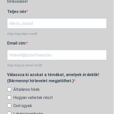
hírleveleire!
Teljes név
Adja meg teljes nevét!
Email cím:
Adja meg az email címét!
Válassza ki azokat a témákat, amelyek érdeklik!
(Bármennyi hírlevelet megjelölhet.)
Általános hírek
Hogyan vehetek részt
Civil ügyek
Lakásügynökség