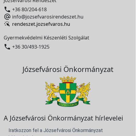
Józsefvárosi Rendészet

+36 80/204-618

info@jozsefvarosirendeszet.hu
rendeszet.jozsefvaros.hu
Gyermekvédelmi Készenléti Szolgálat

+36 30/493-1925
Józsefvárosi Önkormányzat
A Józsefvárosi Önkormányzat hírlevelei
Iratkozzon fel a Józsefvárosi Önkormányzat