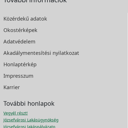
Közérdekű adatok
Okostérképek
Adatvédelem
Akadálymentesítési
nyilatkozat
Honlaptérkép
Impresszum
Karrier
További honlapok
Vegyél részt!
Józsefvárosi Lakásügynökség
Józsefvárosi lakáspályázato