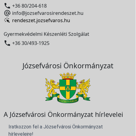

+36 80/204-618

info@jozsefvarosirendeszet.hu
rendeszet.jozsefvaros.hu
Gyermekvédelmi Készenléti Szolgálat

+36 30/493-1925
Józsefvárosi Önkormányzat
A Józsefvárosi Önkormányzat hírlevelei
Iratkozzon fel a Józsefvárosi Önkormányzat
hírleveleire!