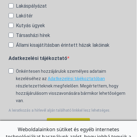
Lakáspályázat
Lakótér
Kutyás ügyek
Társasházi hírek
Állami kisajátításban érintett házak lakóinak
Adatkezelési tájékoztató
Önkéntesen hozzájárulok személyes adataim
kezeléséhez az
Adatkezelési tájékoztatóban
részletezetteknek megfelelően. Megértettem, hogy
hozzájárulásom visszavonására bármikor lehetőségem
van.
A leiratkozás a hírlevél alján található linkkel lesz lehetséges.
Feliratkozom!
Weboldalainkon sütiket és egyéb internetes
technológiákat használunk azért, hogy jobbá tegyük a