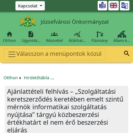
Ugrás a fő tartalomra

Kapcsolat
Józsefvárosi Önkormányzat




Otthon
Ügyintéz…
Részvétel
Átláthat…
Pázmány
Állami k…
Válasszon a menüpontok közül

Otthon
Hirdetőtábla
Beszerzési és közbeszerzési eljárások
Ajánlattételi felhívás – „Szolgáltatási
keretszerződés keretében emelt szintű
mérnök informatikai szolgáltatás
nyújtása” tárgyú közbeszerzési
értékhatárt el nem érő beszerzési
eljárás