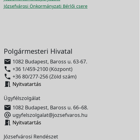
Józsefvárosi Önkormányzati Bérlői csere
Polgármesteri Hivatal

1082 Budapest, Baross u. 63-67.

+36 1/459-2100 (Központ)

+36 80/277-256 (Zöld szám)

Nyitvatartás
Ügyfélszolgálat

1082 Budapest, Baross u. 66–68.

ugyfelszolgalat@jozsefvaros.hu

Nyitvatartás
Józsefvárosi Rendészet