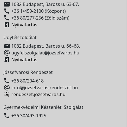

1082 Budapest, Baross u. 63-67.

+36 1/459-2100 (Központ)

+36 80/277-256 (Zöld szám)

Nyitvatartás
Ügyfélszolgálat

1082 Budapest, Baross u. 66–68.

ugyfelszolgalat@jozsefvaros.hu

Nyitvatartás
Józsefvárosi Rendészet

+36 80/204-618

info@jozsefvarosirendeszet.hu
rendeszet.jozsefvaros.hu
Gyermekvédelmi Készenléti Szolgálat

+36 30/493-1925