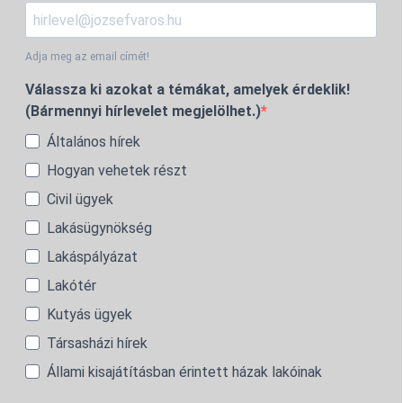
Adja meg az email címét!
Válassza ki azokat a témákat, amelyek érdeklik!
(Bármennyi hírlevelet megjelölhet.)
Általános hírek
Hogyan vehetek részt
Civil ügyek
Lakásügynökség
Lakáspályázat
Lakótér
Kutyás ügyek
Társasházi hírek
Állami kisajátításban érintett házak lakóinak