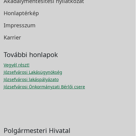
Akadálymentesítési
nyilatkozat
Honlaptérkép
Impresszum
Karrier
További honlapok
Vegyél részt!
Józsefvárosi Lakásügynökség
Józsefvárosi lakáspályázato
Józsefvárosi Önkormányzati Bérlői csere
Polgármesteri Hivatal