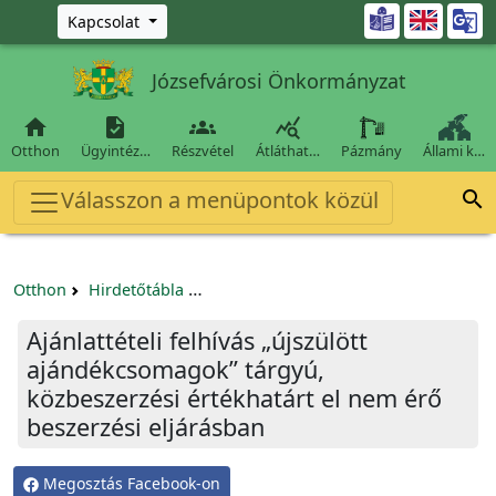
Ugrás a fő tartalomra

Kapcsolat
Józsefvárosi Önkormányzat




Otthon
Ügyintéz…
Részvétel
Átláthat…
Pázmány
Állami k…
Válasszon a menüpontok közül

Otthon
Hirdetőtábla
Beszerzési és közbeszerzési eljárások
Ajánlattételi felhívás „újszülött
ajándékcsomagok” tárgyú,
közbeszerzési értékhatárt el nem érő
beszerzési eljárásban
Megosztás Facebook-on