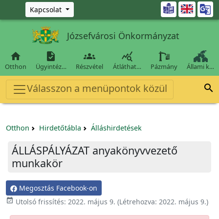
Ugrás a fő tartalomra

Kapcsolat
Józsefvárosi Önkormányzat




Otthon
Ügyintéz…
Részvétel
Átláthat…
Pázmány
Állami k…
Válasszon a menüpontok közül

Otthon
Hirdetőtábla
Álláshirdetések
ÁLLÁSPÁLYÁZAT anyakönyvvezető
munkakör
Megosztás Facebook-on

Utolsó frissítés:
2022. május 9.
(Létrehozva:
2022. május 9.
)