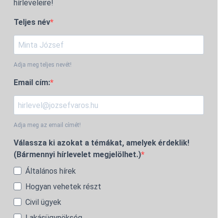
hírleveleire!
Teljes név
Adja meg teljes nevét!
Email cím:
Adja meg az email címét!
Válassza ki azokat a témákat, amelyek érdeklik!
(Bármennyi hírlevelet megjelölhet.)
Általános hírek
Hogyan vehetek részt
Civil ügyek
Lakásügynökség