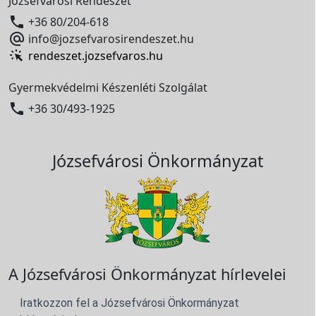
Józsefvárosi Rendészet

+36 80/204-618

info@jozsefvarosirendeszet.hu
rendeszet.jozsefvaros.hu
Gyermekvédelmi Készenléti Szolgálat

+36 30/493-1925
Józsefvárosi Önkormányzat
A Józsefvárosi Önkormányzat hírlevelei
Iratkozzon fel a Józsefvárosi Önkormányzat