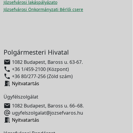
Józsefvárosi lakáspályázato
Józsefvárosi Önkormányzati Bérlői csere
Polgármesteri Hivatal

1082 Budapest, Baross u. 63-67.

+36 1/459-2100 (Központ)

+36 80/277-256 (Zöld szám)

Nyitvatartás
Ügyfélszolgálat

1082 Budapest, Baross u. 66–68.

ugyfelszolgalat@jozsefvaros.hu

Nyitvatartás