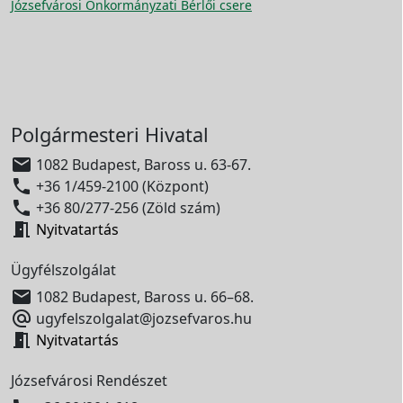
Józsefvárosi Önkormányzati Bérlői csere
Polgármesteri Hivatal

1082 Budapest, Baross u. 63-67.

+36 1/459-2100 (Központ)

+36 80/277-256 (Zöld szám)

Nyitvatartás
Ügyfélszolgálat

1082 Budapest, Baross u. 66–68.

ugyfelszolgalat@jozsefvaros.hu

Nyitvatartás
Józsefvárosi Rendészet