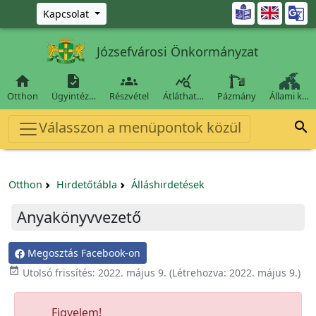
Ugrás a fő tartalomra

Kapcsolat
Józsefvárosi Önkormányzat




Otthon
Ügyintéz…
Részvétel
Átláthat…
Pázmány
Állami k…
Válasszon a menüpontok közül

Otthon
Hirdetőtábla
Álláshirdetések
Anyakönyvvezető
Megosztás Facebook-on

Utolsó frissítés:
2022. május 9.
(Létrehozva:
2022. május 9.
)
Figyelem!