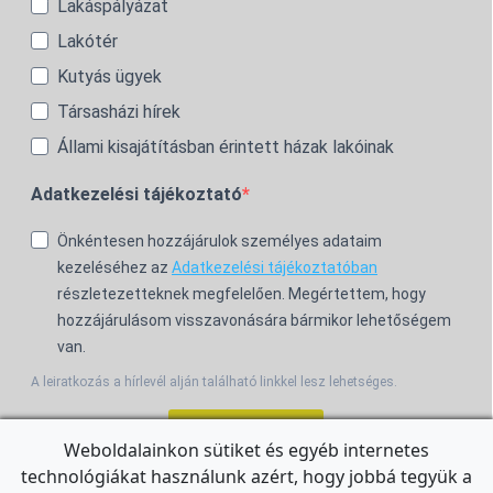
Lakáspályázat
Lakótér
Kutyás ügyek
Társasházi hírek
Állami kisajátításban érintett házak lakóinak
Adatkezelési tájékoztató
Önkéntesen hozzájárulok személyes adataim
kezeléséhez az
Adatkezelési tájékoztatóban
részletezetteknek megfelelően. Megértettem, hogy
hozzájárulásom visszavonására bármikor lehetőségem
van.
A leiratkozás a hírlevél alján található linkkel lesz lehetséges.
Feliratkozom!
Weboldalainkon sütiket és egyéb internetes
technológiákat használunk azért, hogy jobbá tegyük a
For the English Newsletter, click
HERE.