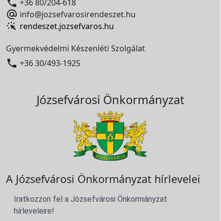

+36 80/204-618

info@jozsefvarosirendeszet.hu
rendeszet.jozsefvaros.hu
Gyermekvédelmi Készenléti Szolgálat

+36 30/493-1925
Józsefvárosi Önkormányzat
A Józsefvárosi Önkormányzat hírlevelei
Iratkozzon fel a Józsefvárosi Önkormányzat
hírleveleire!