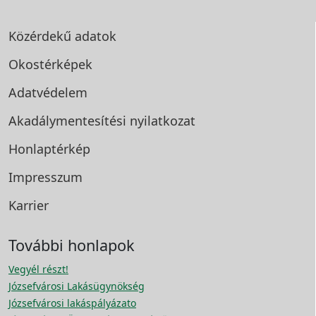
Közérdekű adatok
Okostérképek
Adatvédelem
Akadálymentesítési
nyilatkozat
Honlaptérkép
Impresszum
Karrier
További honlapok
Vegyél részt!
Józsefvárosi Lakásügynökség
Józsefvárosi lakáspályázato