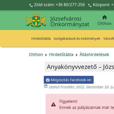
Ugrás a fő tartalomra
Zöld szám: +36 80/277-256
Központ: +



Józsefvárosi
Önkormányzat
Otthon
Hirdetőtábla
Szolgáltatások és intézmények
Városfe
Otthon
Hirdetőtábla
Álláshirdetések
Anyakönyvvezető – Józs
Megosztás Facebook-on

Utolsó frissítés:
2022. december 20.
(L
Figyelem!
Ennek az pályázatnak már lej