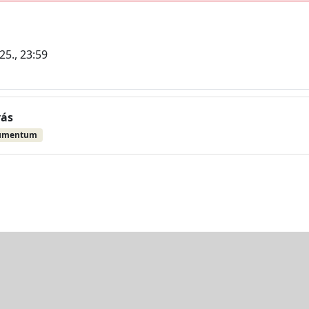
25., 23:59
vás
umentum