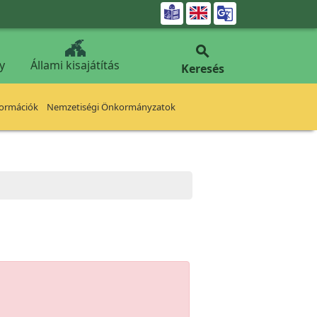


y
Állami kisajátítás
Keresés
formációk
Nemzetiségi Önkormányzatok