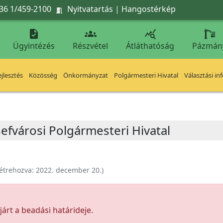
36 1/459-2100
Nyitvatartás
|
Hangostérkép




Ügyintézés
Részvétel
Átláthatóság
Pázmán
jlesztés
Közösség
Önkormányzat
Polgármesteri Hivatal
Választási in
efvárosi Polgármesteri Hivatal
étrehozva:
2022. december 20.
)
árt a beadási határideje.