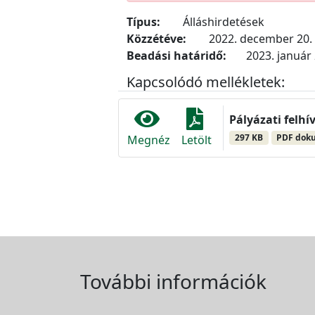
Típus:
Álláshirdetések
Közzétéve:
2022. december 20.
Beadási határidő:
2023. január 
Kapcsolódó mellékletek:
Pályázati felhí
297 KB
PDF dok
Megnéz
Letölt
További információk