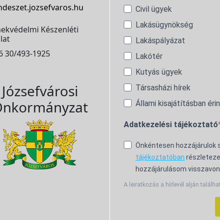
ndeszet.jozsefvaros.hu
Civil ügyek
Lakásügynökség
ekvédelmi Készenléti
lat
Lakáspályázat
6 30/493-1925
Lakótér
Kutyás ügyek
Józsefvárosi
Társasházi hírek
nkormányzat
Állami kisajátításban éri
Adatkezelési tájékoztató
Önkéntesen hozzájárulok
tájékoztatóban
részleteze
hozzájárulásom visszavon
A leiratkozás a hírlevél alján találha