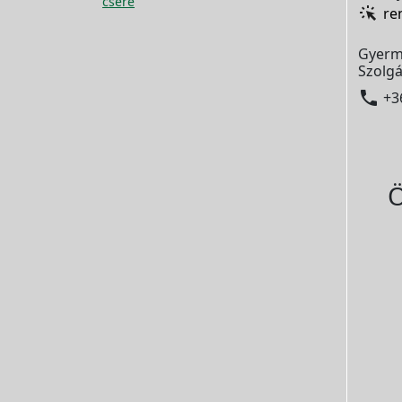
csere
re
Gyerm
Szolgá

+3
Ö