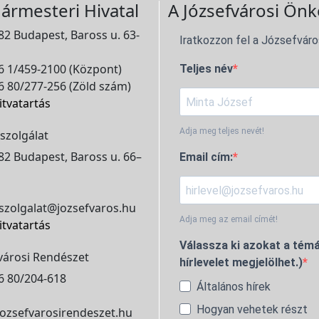
ármesteri Hivatal
A Józsefvárosi Önk
2 Budapest, Baross u. 63-
Iratkozzon fel a Józsefváro
 1/459-2100 (Központ)
Teljes név
 80/277-256 (Zöld szám)
itvatartás
Adja meg teljes nevét!
szolgálat
2 Budapest, Baross u. 66–
Email cím:
szolgalat@jozsefvaros.hu
Adja meg az email címét!
itvatartás
Válassza ki azokat a témá
városi Rendészet
hírlevelet megjelölhet.)
6 80/204-618
Általános hírek
Hogyan vehetek részt
ozsefvarosirendeszet.hu