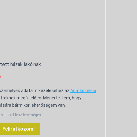
ntett házak lakóinak
 személyes adataim kezeléséhez az
Adatkezelési
tteknek megfelelően. Megértettem, hogy
ására bármikor lehetőségem van.
tó linkkel lesz lehetséges.
Feliratkozom!