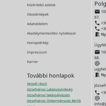
Polg
Közérdekű adatok

108
Okostérképek
67.

+36
Adatvédelem

+36
Akadálymentesítési
nyilatkozat

Ny
Honlaptérkép
Ügyfél

108
Impresszum
68.
Karrier

ugyfel
További honlapok

Ny
Vegyél részt!
József
Józsefvárosi Lakásügynökség

+3
Józsefvárosi lakáspályázato

Józsefvárosi Önkormányzati Bérlői
info@j