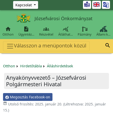
Ugrás a fő tartalomra

Kapcsolat
Józsefvárosi Önkormányzat




Otthon
Ügyintéz…
Részvétel
Átláthat…
Pázmány
Állami k…
Válasszon a menüpontok közül

Otthon
Hirdetőtábla
Álláshirdetések
Anyakönyvvezető – Józsefvárosi
Polgármesteri Hivatal
Megosztás Facebook-on

Utolsó frissítés:
2025. január 20.
(Létrehozva:
2025. január
15.
)