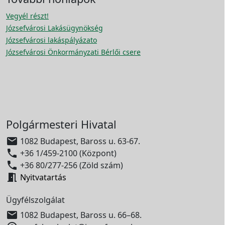
Vegyél részt!
Józsefvárosi Lakásügynökség
Józsefvárosi lakáspályázato
Józsefvárosi Önkormányzati Bérlői csere
Polgármesteri Hivatal

1082 Budapest, Baross u. 63-67.

+36 1/459-2100 (Központ)

+36 80/277-256 (Zöld szám)

Nyitvatartás
Ügyfélszolgálat

1082 Budapest, Baross u. 66–68.