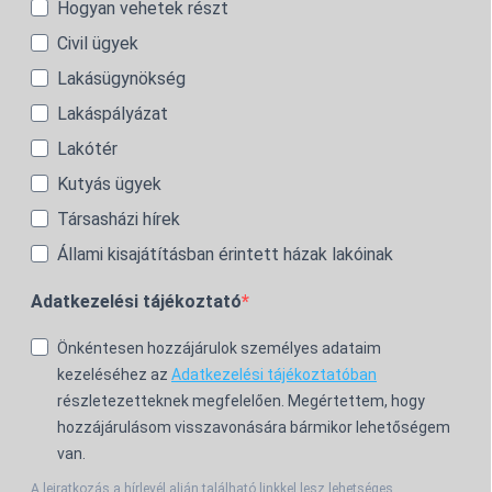
Hogyan vehetek részt
Civil ügyek
Lakásügynökség
Lakáspályázat
Lakótér
Kutyás ügyek
Társasházi hírek
Állami kisajátításban érintett házak lakóinak
Adatkezelési tájékoztató
Önkéntesen hozzájárulok személyes adataim
kezeléséhez az
Adatkezelési tájékoztatóban
részletezetteknek megfelelően. Megértettem, hogy
hozzájárulásom visszavonására bármikor lehetőségem
van.
A leiratkozás a hírlevél alján található linkkel lesz lehetséges.