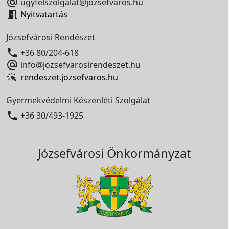

ugyfelszolgalat@jozsefvaros.hu

Nyitvatartás
Józsefvárosi Rendészet

+36 80/204-618

info@jozsefvarosirendeszet.hu
rendeszet.jozsefvaros.hu
Gyermekvédelmi Készenléti Szolgálat

+36 30/493-1925
Józsefvárosi Önkormányzat