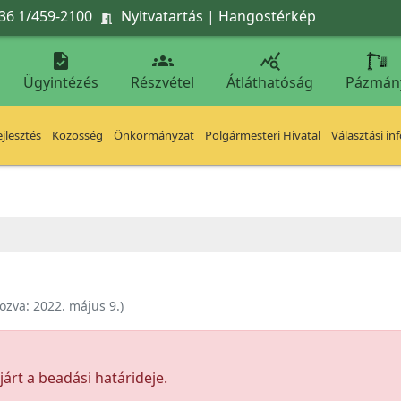
36 1/459-2100
Nyitvatartás
|
Hangostérkép




Ügyintézés
Részvétel
Átláthatóság
Pázmán
jlesztés
Közösség
Önkormányzat
Polgármesteri Hivatal
Választási in
ozva:
2022. május 9.
)
árt a beadási határideje.