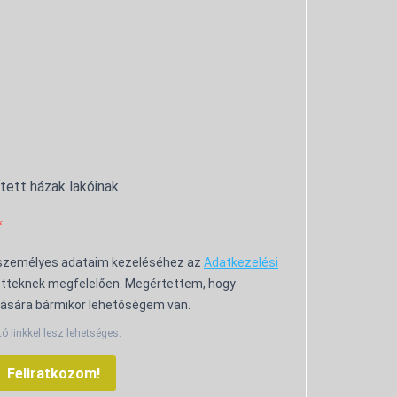
ntett házak lakóinak
 személyes adataim kezeléséhez az
Adatkezelési
tteknek megfelelően. Megértettem, hogy
ására bármikor lehetőségem van.
tó linkkel lesz lehetséges.
Feliratkozom!