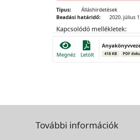
Típus:
Álláshirdetések
Beadási határidő:
2020. július 1
Kapcsolódó mellékletek:
Anyakönyvveze
418 KB
PDF dok
Megnéz
Letölt
További információk