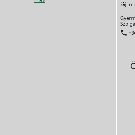
csere
re
Gyerm
Szolgá

+3
Ö