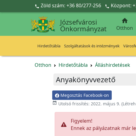
Ugrás a fő tartalomra
Zöld szám: +36 80/277-256
Központ: +



Józsefvárosi
Önkormányzat
Otthon
Hirdetőtábla
Szolgáltatások és intézmények
Városfe
Otthon
Hirdetőtábla
Álláshirdetések
Anyakönyvvezető
Megosztás Facebook-on

Utolsó frissítés:
2022. május 9.
(Létreh
Figyelem!
Ennek az pályázatnak már lej