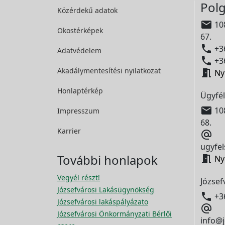
Polg
Közérdekű adatok

108
Okostérképek
67.

+36
Adatvédelem

+36
Akadálymentesítési
nyilatkozat

Ny
Honlaptérkép
Ügyfél

108
Impresszum
68.
Karrier

ugyfel
További honlapok

Ny
Vegyél részt!
József
Józsefvárosi Lakásügynökség

+3
Józsefvárosi lakáspályázato

Józsefvárosi Önkormányzati Bérlői
info@j