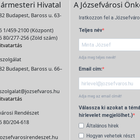
ármesteri Hivatal
A Józsefvárosi Önk
2 Budapest, Baross u. 63-
Iratkozzon fel a Józsefváro
 1/459-2100 (Központ)
Teljes név
 80/277-256 (Zöld szám)
itvatartás
Adja meg teljes nevét!
szolgálat
2 Budapest, Baross u. 66–
Email cím:
szolgalat@jozsefvaros.hu
Adja meg az email címét!
itvatartás
Válassza ki azokat a témá
városi Rendészet
hírlevelet megjelölhet.)
6 80/204-618
Általános hírek
Hogyan vehetek részt
ozsefvarosirendeszet.hu