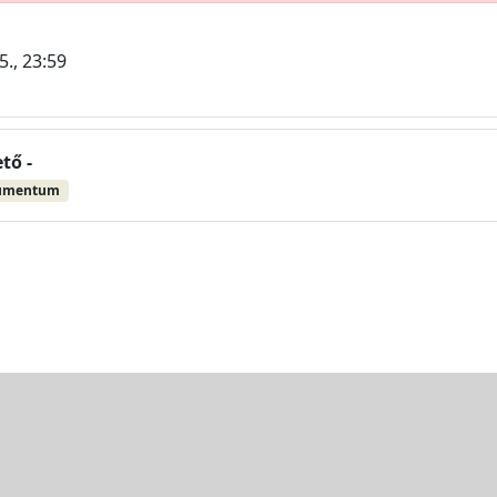
5., 23:59
tő -
umentum