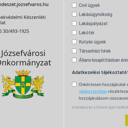
ndeszet.jozsefvaros.hu
Civil ügyek
Lakásügynökség
ekvédelmi Készenléti
lat
Lakáspályázat
6 30/493-1925
Lakótér
Kutyás ügyek
Józsefvárosi
Társasházi hírek
nkormányzat
Állami kisajátításban éri
Adatkezelési tájékoztató
Önkéntesen hozzájárulok
tájékoztatóban
részleteze
hozzájárulásom visszavon
A leiratkozás a hírlevél alján találha