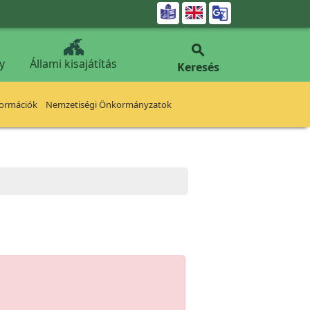


y
Állami kisajátítás
Keresés
formációk
Nemzetiségi Önkormányzatok