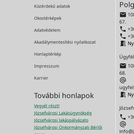
Polg
Közérdekű adatok

108
Okostérképek
67.

+36
Adatvédelem

+36
Akadálymentesítési
nyilatkozat

Ny
Honlaptérkép
Ügyfél

108
Impresszum
68.
Karrier

ugyfel
További honlapok

Ny
Vegyél részt!
József
Józsefvárosi Lakásügynökség

+3
Józsefvárosi lakáspályázato

Józsefvárosi Önkormányzati Bérlői
info@j