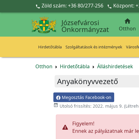
Ugrás a fő tartalomra
Zöld szám: +36 80/277-256
Központ: +



Józsefvárosi
Önkormányzat
Otthon
Hirdetőtábla
Szolgáltatások és intézmények
Városfe
Otthon
Hirdetőtábla
Álláshirdetések
Anyakönyvvezető
Megosztás Facebook-on

Utolsó frissítés:
2022. május 9.
(Létreh
Figyelem!
Ennek az pályázatnak már lej