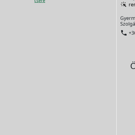
csere
re
Gyerm
Szolgá

+3
Ö