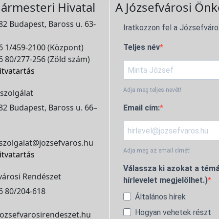
ármesteri Hivatal
A Józsefvárosi Önk
2 Budapest, Baross u. 63-
Iratkozzon fel a Józsefváro
 1/459-2100 (Központ)
Teljes név
 80/277-256 (Zöld szám)
itvatartás
Adja meg teljes nevét!
szolgálat
2 Budapest, Baross u. 66–
Email cím:
szolgalat@jozsefvaros.hu
Adja meg az email címét!
itvatartás
Válassza ki azokat a témá
városi Rendészet
hírlevelet megjelölhet.)
6 80/204-618
Általános hírek
Hogyan vehetek részt
ozsefvarosirendeszet.hu