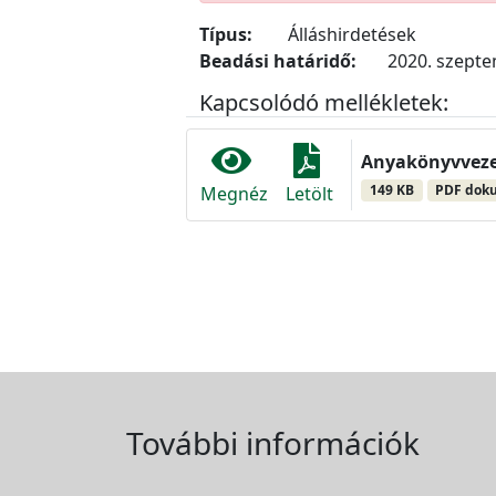
Típus:
Álláshirdetések
Beadási határidő:
2020. szepte
Kapcsolódó mellékletek:
Anyakönyvvezet
149 KB
PDF dok
Megnéz
Letölt
További információk