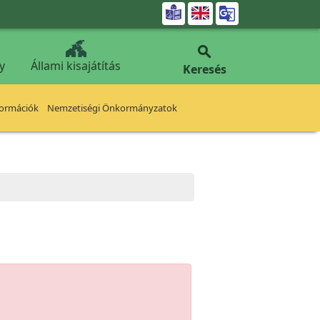


y
Állami kisajátítás
Keresés
formációk
Nemzetiségi Önkormányzatok