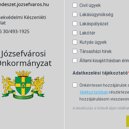
ndeszet.jozsefvaros.hu
Civil ügyek
Lakásügynökség
ekvédelmi Készenléti
lat
Lakáspályázat
6 30/493-1925
Lakótér
Kutyás ügyek
Józsefvárosi
Társasházi hírek
nkormányzat
Állami kisajátításban éri
Adatkezelési tájékoztató
Önkéntesen hozzájárulok
tájékoztatóban
részleteze
hozzájárulásom visszavon
A leiratkozás a hírlevél alján találha