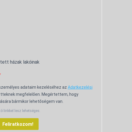
ntett házak lakóinak
 személyes adataim kezeléséhez az
Adatkezelési
tteknek megfelelően. Megértettem, hogy
ására bármikor lehetőségem van.
tó linkkel lesz lehetséges.
Feliratkozom!