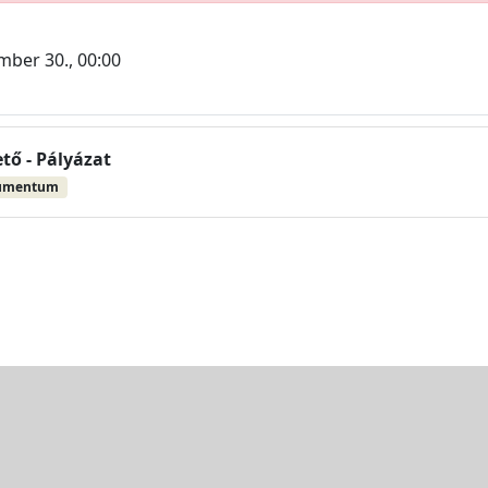
mber 30., 00:00
ő - Pályázat
umentum