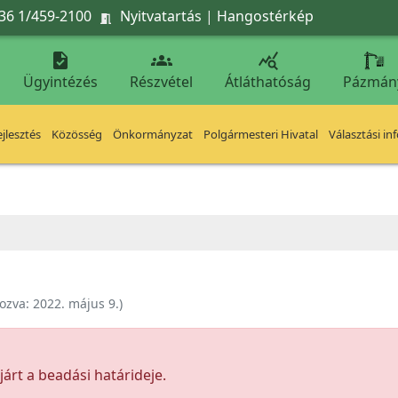
36 1/459-2100
Nyitvatartás
|
Hangostérkép




Ügyintézés
Részvétel
Átláthatóság
Pázmán
jlesztés
Közösség
Önkormányzat
Polgármesteri Hivatal
Választási in
ozva:
2022. május 9.
)
árt a beadási határideje.