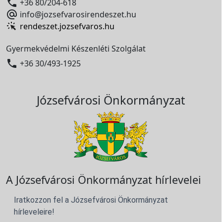

+36 80/204-618

info@jozsefvarosirendeszet.hu
rendeszet.jozsefvaros.hu
Gyermekvédelmi Készenléti Szolgálat

+36 30/493-1925
Józsefvárosi Önkormányzat
A Józsefvárosi Önkormányzat hírlevelei
Iratkozzon fel a Józsefvárosi Önkormányzat
hírleveleire!