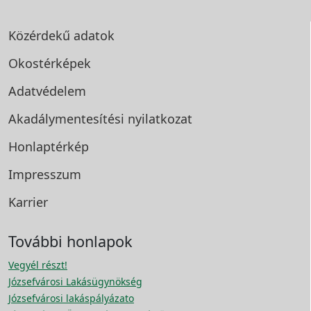
Közérdekű adatok
Okostérképek
Adatvédelem
Akadálymentesítési
nyilatkozat
Honlaptérkép
Impresszum
Karrier
További honlapok
Vegyél részt!
Józsefvárosi Lakásügynökség
Józsefvárosi lakáspályázato