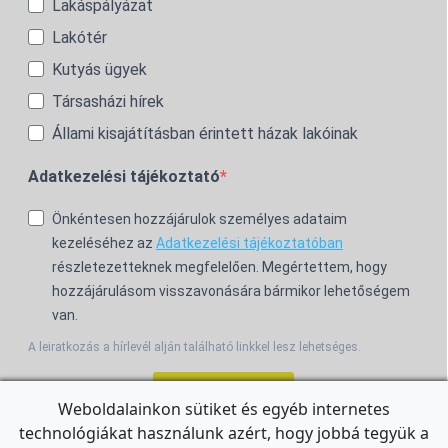
Lakáspályázat
Lakótér
Kutyás ügyek
Társasházi hírek
Állami kisajátításban érintett házak lakóinak
Adatkezelési tájékoztató
Önkéntesen hozzájárulok személyes adataim
kezeléséhez az
Adatkezelési tájékoztatóban
részletezetteknek megfelelően. Megértettem, hogy
hozzájárulásom visszavonására bármikor lehetőségem
van.
A leiratkozás a hírlevél alján található linkkel lesz lehetséges.
Feliratkozom!
Weboldalainkon sütiket és egyéb internetes
technológiákat használunk azért, hogy jobbá tegyük a
For the English Newsletter, click
HERE.