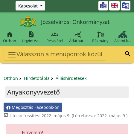
Ugrás a fő tartalomra

Kapcsolat
Józsefvárosi Önkormányzat




Otthon
Ügyintéz…
Részvétel
Átláthat…
Pázmány
Állami k…
Válasszon a menüpontok közül

Otthon
Hirdetőtábla
Álláshirdetések
Anyakönyvvezető
Megosztás Facebook-on

Utolsó frissítés:
2022. május 9.
(Létrehozva:
2022. május 9.
)
Figyelem!