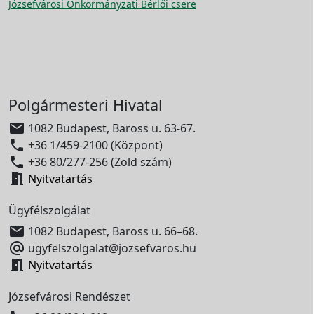
Józsefvárosi Önkormányzati Bérlői csere
Polgármesteri Hivatal

1082 Budapest, Baross u. 63-67.

+36 1/459-2100 (Központ)

+36 80/277-256 (Zöld szám)

Nyitvatartás
Ügyfélszolgálat

1082 Budapest, Baross u. 66–68.

ugyfelszolgalat@jozsefvaros.hu

Nyitvatartás
Józsefvárosi Rendészet