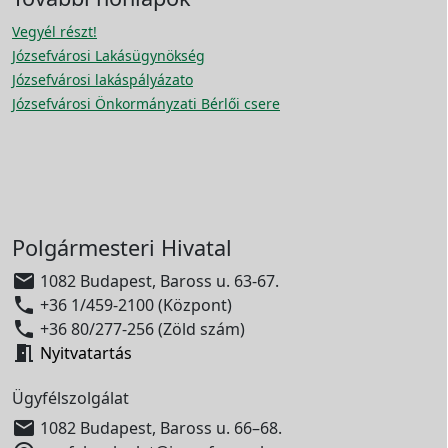
Vegyél részt!
Józsefvárosi Lakásügynökség
Józsefvárosi lakáspályázato
Józsefvárosi Önkormányzati Bérlői csere
Polgármesteri Hivatal

1082 Budapest, Baross u. 63-67.

+36 1/459-2100 (Központ)

+36 80/277-256 (Zöld szám)

Nyitvatartás
Ügyfélszolgálat

1082 Budapest, Baross u. 66–68.