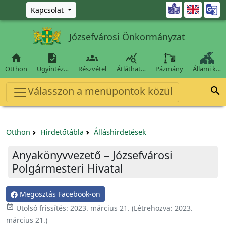
Ugrás a fő tartalomra

Kapcsolat
Józsefvárosi Önkormányzat




Otthon
Ügyintéz…
Részvétel
Átláthat…
Pázmány
Állami k…
Válasszon a menüpontok közül

Otthon
Hirdetőtábla
Álláshirdetések
Anyakönyvvezető – Józsefvárosi
Polgármesteri Hivatal
Megosztás Facebook-on

Utolsó frissítés:
2023. március 21.
(Létrehozva:
2023.
március 21.
)