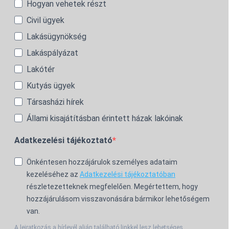
Hogyan vehetek részt
Civil ügyek
Lakásügynökség
Lakáspályázat
Lakótér
Kutyás ügyek
Társasházi hírek
Állami kisajátításban érintett házak lakóinak
Adatkezelési tájékoztató
Önkéntesen hozzájárulok személyes adataim
kezeléséhez az
Adatkezelési tájékoztatóban
részletezetteknek megfelelően. Megértettem, hogy
hozzájárulásom visszavonására bármikor lehetőségem
van.
A leiratkozás a hírlevél alján található linkkel lesz lehetséges.