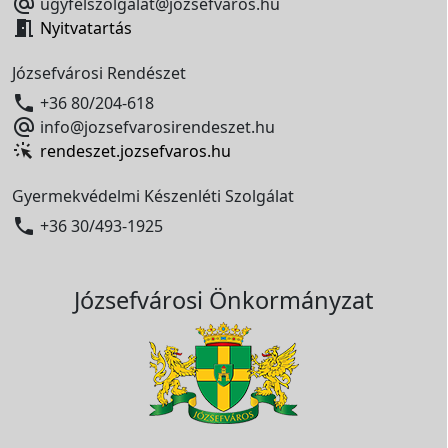

ugyfelszolgalat@jozsefvaros.hu

Nyitvatartás
Józsefvárosi Rendészet

+36 80/204-618

info@jozsefvarosirendeszet.hu
rendeszet.jozsefvaros.hu
Gyermekvédelmi Készenléti Szolgálat

+36 30/493-1925
Józsefvárosi Önkormányzat