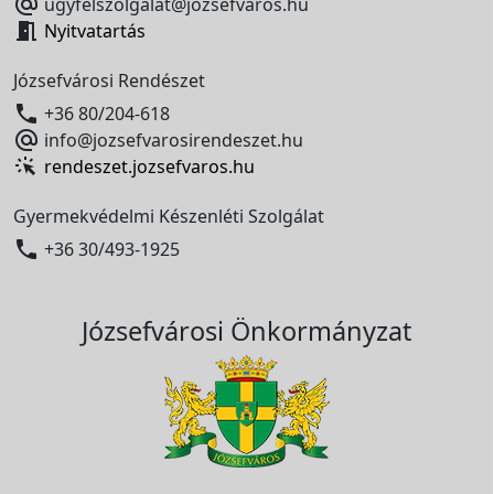

ugyfelszolgalat@jozsefvaros.hu

Nyitvatartás
Józsefvárosi Rendészet

+36 80/204-618

info@jozsefvarosirendeszet.hu
rendeszet.jozsefvaros.hu
Gyermekvédelmi Készenléti Szolgálat

+36 30/493-1925
Józsefvárosi Önkormányzat