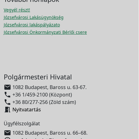
Vegyél részt!
Józsefvárosi Lakásügynökség
Józsefvárosi lakáspályázato
Józsefvárosi Önkormányzati Bérlői csere
Polgármesteri Hivatal

1082 Budapest, Baross u. 63-67.

+36 1/459-2100 (Központ)

+36 80/277-256 (Zöld szám)

Nyitvatartás
Ügyfélszolgálat

1082 Budapest, Baross u. 66–68.