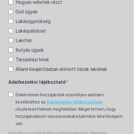
Hogyan vehetek részt
Civil ügyek
Lakásügynökség
Lakáspályázat
Lakótér
Kutyás ügyek
Társasházi hírek
Állami kisajátításban érintett házak lakóinak
Adatkezelési tájékoztató
Önkéntesen hozzájárulok személyes adataim
kezeléséhez az
Adatkezelési tájékoztatóban
részletezetteknek megfelelően. Megértettem, hogy
hozzájárulásom visszavonására bármikor lehetőségem
van.
A leiratkozás a hírlevél alján található linkkel lesz lehetséges.