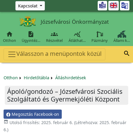
Ugrás a fő tartalomra

Kapcsolat
Józsefvárosi Önkormányzat




Otthon
Ügyintéz…
Részvétel
Átláthat…
Pázmány
Állami k…
Válasszon a menüpontok közül

Otthon
Hirdetőtábla
Álláshirdetések
Ápoló/gondozó – Józsefvárosi Szociális
Szolgáltató és Gyermekjóléti Központ
Megosztás Facebook-on

Utolsó frissítés:
2025. február 6.
(Létrehozva:
2025. február
6.
)