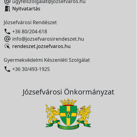

ugyfelszolgalat@jozsefvaros.hu

Nyitvatartás
Józsefvárosi Rendészet

+36 80/204-618

info@jozsefvarosirendeszet.hu
rendeszet.jozsefvaros.hu
Gyermekvédelmi Készenléti Szolgálat

+36 30/493-1925
Józsefvárosi Önkormányzat