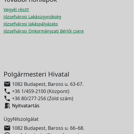
Vegyél részt!
Józsefvárosi Lakásügynökség
Józsefvárosi lakáspályázato
Józsefvárosi Önkormányzati Bérlői csere
Polgármesteri Hivatal

1082 Budapest, Baross u. 63-67.

+36 1/459-2100 (Központ)

+36 80/277-256 (Zöld szám)

Nyitvatartás
Ügyfélszolgálat

1082 Budapest, Baross u. 66–68.