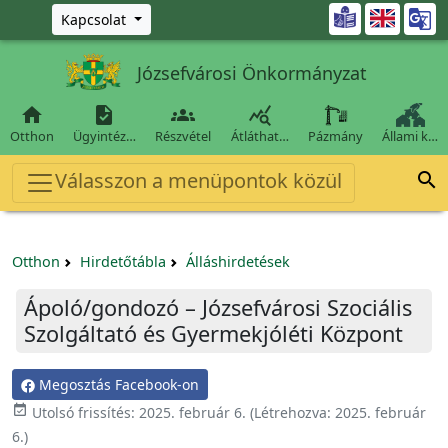
Ugrás a fő tartalomra

Kapcsolat
Józsefvárosi Önkormányzat




Otthon
Ügyintéz…
Részvétel
Átláthat…
Pázmány
Állami k…
Válasszon a menüpontok közül

Otthon
Hirdetőtábla
Álláshirdetések
Ápoló/gondozó – Józsefvárosi Szociális
Szolgáltató és Gyermekjóléti Központ
Megosztás Facebook-on

Utolsó frissítés:
2025. február 6.
(Létrehozva:
2025. február
6.
)