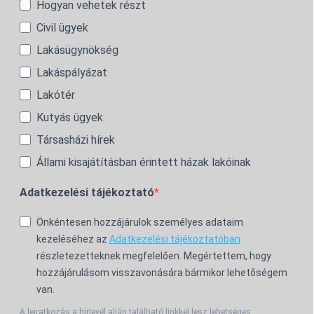
Hogyan vehetek részt
Civil ügyek
Lakásügynökség
Lakáspályázat
Lakótér
Kutyás ügyek
Társasházi hírek
Állami kisajátításban érintett házak lakóinak
Adatkezelési tájékoztató
Önkéntesen hozzájárulok személyes adataim
kezeléséhez az
Adatkezelési tájékoztatóban
részletezetteknek megfelelően. Megértettem, hogy
hozzájárulásom visszavonására bármikor lehetőségem
van.
A leiratkozás a hírlevél alján található linkkel lesz lehetséges.