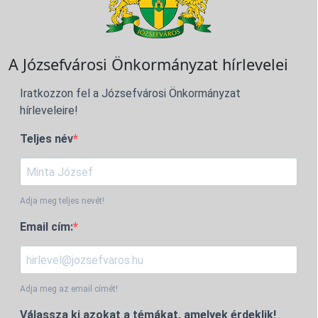
A Józsefvárosi Önkormányzat hírlevelei
Iratkozzon fel a Józsefvárosi Önkormányzat
hírleveleire!
Teljes név
Adja meg teljes nevét!
Email cím:
Adja meg az email címét!
Válassza ki azokat a témákat, amelyek érdeklik!