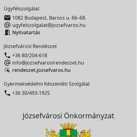
Ügyfélszolgálat

1082 Budapest, Baross u. 66–68.

ugyfelszolgalat@jozsefvaros.hu

Nyitvatartás
Józsefvárosi Rendészet

+36 80/204-618

info@jozsefvarosirendeszet.hu
rendeszet.jozsefvaros.hu
Gyermekvédelmi Készenléti Szolgálat

+36 30/493-1925
Józsefvárosi Önkormányzat