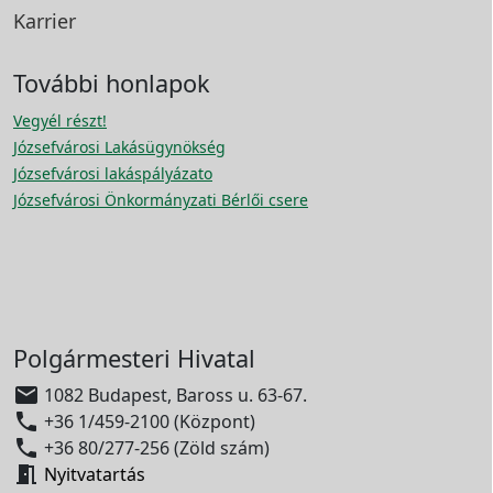
Karrier
További honlapok
Vegyél részt!
Józsefvárosi Lakásügynökség
Józsefvárosi lakáspályázato
Józsefvárosi Önkormányzati Bérlői csere
Polgármesteri Hivatal

1082 Budapest, Baross u. 63-67.

+36 1/459-2100 (Központ)

+36 80/277-256 (Zöld szám)

Nyitvatartás