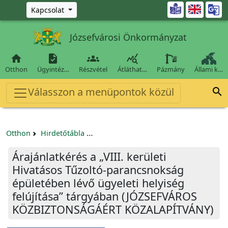
Ugrás a fő tartalomra

Kapcsolat
Józsefvárosi Önkormányzat




Otthon
Ügyintéz…
Részvétel
Átláthat…
Pázmány
Állami k…
Válasszon a menüpontok közül

Otthon
Hirdetőtábla
Beszerzési és közbeszerzési eljárások
Árajánlatkérés a „VIII. kerületi
Hivatásos Tűzoltó-parancsnokság
épületében lévő ügyeleti helyiség
felújítása” tárgyában (JÓZSEFVÁROS
KÖZBIZTONSÁGÁÉRT KÖZALAPÍTVÁNY)