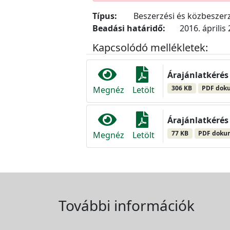
Típus:
Beszerzési és közbeszerz
Beadási határidő:
2016. április 
Kapcsolódó mellékletek:
Árajánlatkérés 
306 KB
PDF dok
Megnéz
Letölt
Árajánlatkérés 
77 KB
PDF dok
Megnéz
Letölt
További információk