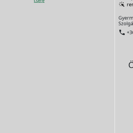
csere
re
Gyerm
Szolgá

+3
Ö