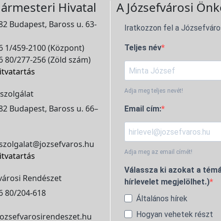
ármesteri Hivatal
A Józsefvárosi Önk
2 Budapest, Baross u. 63-
Iratkozzon fel a Józsefváro
 1/459-2100 (Központ)
Teljes név
 80/277-256 (Zöld szám)
itvatartás
Adja meg teljes nevét!
szolgálat
2 Budapest, Baross u. 66–
Email cím:
szolgalat@jozsefvaros.hu
Adja meg az email címét!
itvatartás
Válassza ki azokat a témá
városi Rendészet
hírlevelet megjelölhet.)
6 80/204-618
Általános hírek
Hogyan vehetek részt
ozsefvarosirendeszet.hu