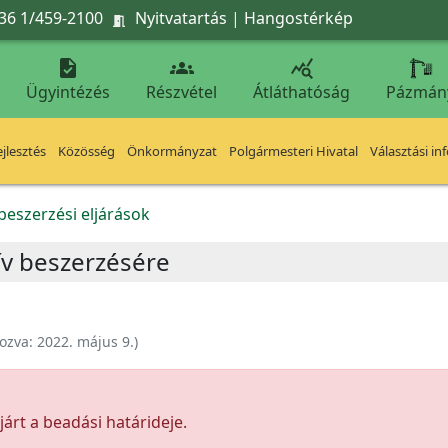
36 1/459-2100
Nyitvatartás
|
Hangostérkép




Ügyintézés
Részvétel
Átláthatóság
Pázmán
jlesztés
Közösség
Önkormányzat
Polgármesteri Hivatal
Választási in
beszerzési eljárások
ív beszerzésére
ozva:
2022. május 9.
)
árt a beadási határideje.