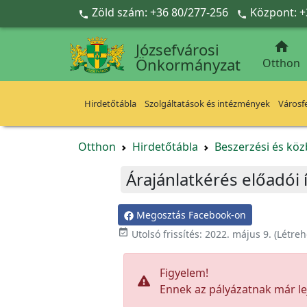
Ugrás a fő tartalomra
Zöld szám: +36 80/277-256
Központ: +



Józsefvárosi
Önkormányzat
Otthon
Hirdetőtábla
Szolgáltatások és intézmények
Városfe
Otthon
Hirdetőtábla
Beszerzési és köz
Árajánlatkérés előadói 
Megosztás Facebook-on

Utolsó frissítés:
2022. május 9.
(Létreh
Figyelem!
Ennek az pályázatnak már lej