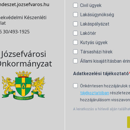
ndeszet.jozsefvaros.hu
Civil ügyek
Lakásügynökség
ekvédelmi Készenléti
lat
Lakáspályázat
6 30/493-1925
Lakótér
Kutyás ügyek
Józsefvárosi
Társasházi hírek
nkormányzat
Állami kisajátításban éri
Adatkezelési tájékoztató
Önkéntesen hozzájárulok
tájékoztatóban
részleteze
hozzájárulásom visszavon
A leiratkozás a hírlevél alján találha