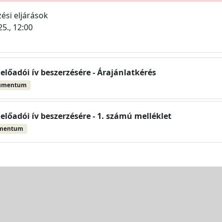
ési eljárások
25., 12:00
előadói ív beszerzésére - Árajánlatkérés
umentum
előadói ív beszerzésére - 1. számú melléklet
umentum