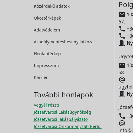
Polg
Közérdekű adatok

108
Okostérképek
67.

+36
Adatvédelem

+36
Akadálymentesítési
nyilatkozat

Ny
Honlaptérkép
Ügyfél

108
Impresszum
68.
Karrier

ugyfel
További honlapok

Ny
Vegyél részt!
József
Józsefvárosi Lakásügynökség

+3
Józsefvárosi lakáspályázato

Józsefvárosi Önkormányzati Bérlői
info@j