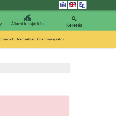


y
Állami kisajátítás
Keresés
formációk
Nemzetiségi Önkormányzatok