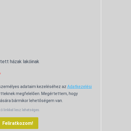
ntett házak lakóinak
 személyes adataim kezeléséhez az
Adatkezelési
tteknek megfelelően. Megértettem, hogy
ására bármikor lehetőségem van.
tó linkkel lesz lehetséges.
Feliratkozom!