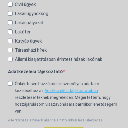
Civil ügyek
Lakásügynökség
Lakáspályázat
Lakótér
Kutyás ügyek
Társasházi hírek
Állami kisajátításban érintett házak lakóinak
Adatkezelési tájékoztató
Önkéntesen hozzájárulok személyes adataim
kezeléséhez az
Adatkezelési tájékoztatóban
részletezetteknek megfelelően. Megértettem, hogy
hozzájárulásom visszavonására bármikor lehetőségem
van.
A leiratkozás a hírlevél alján található linkkel lesz lehetséges.