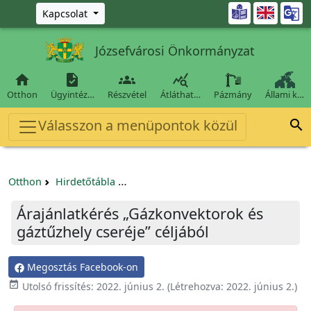
Ugrás a fő tartalomra

Kapcsolat
Józsefvárosi Önkormányzat




Otthon
Ügyintéz…
Részvétel
Átláthat…
Pázmány
Állami k…
Válasszon a menüpontok közül

Otthon
Hirdetőtábla
Beszerzési és közbeszerzési eljárások
Árajánlatkérés „Gázkonvektorok és
gáztűzhely cseréje” céljából
Megosztás Facebook-on

Utolsó frissítés:
2022. június 2.
(Létrehozva:
2022. június 2.
)