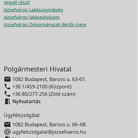
Vegyél részt!
Józsefvárosi Lakásügynökség
Józsefvárosi lakáspályázato
Józsefvárosi Önkormányzati Bérlői csere
Polgármesteri Hivatal

1082 Budapest, Baross u. 63-67.

+36 1/459-2100 (Központ)

+36 80/277-256 (Zöld szám)

Nyitvatartás
Ügyfélszolgálat

1082 Budapest, Baross u. 66–68.

ugyfelszolgalat@jozsefvaros.hu