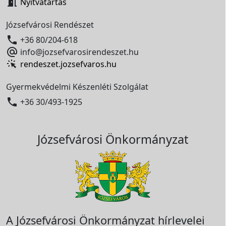

Nyitvatartás
Józsefvárosi Rendészet

+36 80/204-618

info@jozsefvarosirendeszet.hu
rendeszet.jozsefvaros.hu
Gyermekvédelmi Készenléti Szolgálat

+36 30/493-1925
Józsefvárosi Önkormányzat
A Józsefvárosi Önkormányzat hírlevelei