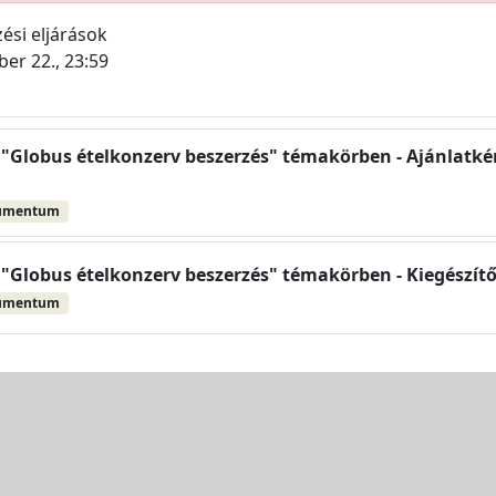
ési eljárások
er 22., 23:59
 "Globus ételkonzerv beszerzés" témakörben - Ajánlatkér
umentum
 "Globus ételkonzerv beszerzés" témakörben - Kiegészítő
umentum