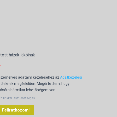
ntett házak lakóinak
 személyes adataim kezeléséhez az
Adatkezelési
tteknek megfelelően. Megértettem, hogy
ására bármikor lehetőségem van.
tó linkkel lesz lehetséges.
Feliratkozom!