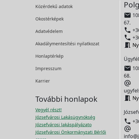
Polg
Közérdekű adatok

108
Okostérképek
67.

+36
Adatvédelem

+36
Akadálymentesítési
nyilatkozat

Ny
Honlaptérkép
Ügyfél

108
Impresszum
68.
Karrier

ugyfel
További honlapok

Ny
Vegyél részt!
József
Józsefvárosi Lakásügynökség

+3
Józsefvárosi lakáspályázato

Józsefvárosi Önkormányzati Bérlői
info@j