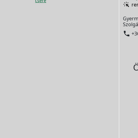
csere
re
Gyerm
Szolgá

+3
Ö