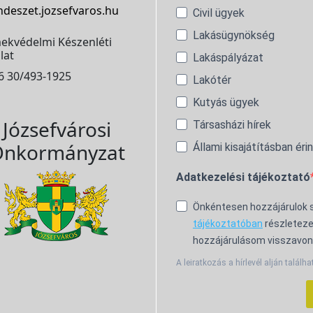
ndeszet.jozsefvaros.hu
Civil ügyek
Lakásügynökség
ekvédelmi Készenléti
lat
Lakáspályázat
6 30/493-1925
Lakótér
Kutyás ügyek
Józsefvárosi
Társasházi hírek
nkormányzat
Állami kisajátításban éri
Adatkezelési tájékoztató
Önkéntesen hozzájárulok
tájékoztatóban
részleteze
hozzájárulásom visszavon
A leiratkozás a hírlevél alján találha