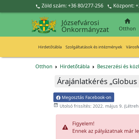
Ugrás a fő tartalomra
Zöld szám: +36 80/277-256
Központ: +



Józsefvárosi
Önkormányzat
Otthon
Hirdetőtábla
Szolgáltatások és intézmények
Városfe
Otthon
Hirdetőtábla
Beszerzési és köz
Árajánlatkérés „Globus
Megosztás Facebook-on

Utolsó frissítés:
2022. május 9.
(Létreh
Figyelem!
Ennek az pályázatnak már lej