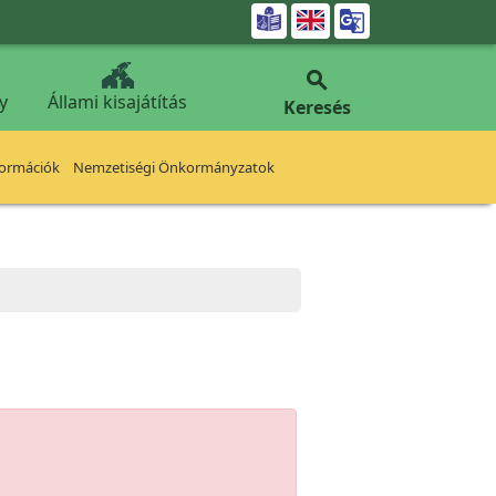


y
Állami kisajátítás
Keresés
formációk
Nemzetiségi Önkormányzatok