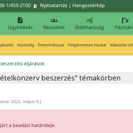
36 1/459-2100
Nyitvatartás
|
Hangostérkép




Ügyintézés
Részvétel
Átláthatóság
Pázmán
jlesztés
Közösség
Önkormányzat
Polgármesteri Hivatal
Választási in
beszerzési eljárások
 ételkonzerv beszerzés” témakörben
ozva:
2022. május 9.
)
árt a beadási határideje.