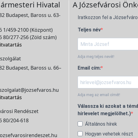
ármesteri Hivatal
A Józsefvárosi Önk
2 Budapest, Baross u. 63-
Iratkozzon fel a Józsefváro
 1/459-2100 (Központ)
Teljes név
 80/277-256 (Zöld szám)
itvatartás
Adja meg teljes nevét!
szolgálat
2 Budapest, Baross u. 66–
Email cím:
szolgalat@jozsefvaros.hu
Adja meg az email címét!
itvatartás
Válassza ki azokat a témá
városi Rendészet
hírlevelet megjelölhet.)
6 80/204-618
Általános hírek
Hogyan vehetek részt
ozsefvarosirendeszet.hu