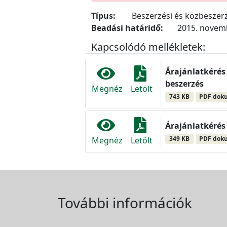
Típus:
Beszerzési és közbeszerz
Beadási határidő:
2015. novemb
Kapcsolódó mellékletek:
Árajánlatkérés
beszerzés
Megnéz
Letölt
743 KB
PDF dok
Árajánlatkérés
349 KB
PDF dok
Megnéz
Letölt
További információk