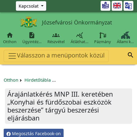
Ugrás a fő tartalomra

Kapcsolat
Józsefvárosi Önkormányzat




Otthon
Ügyintéz…
Részvétel
Átláthat…
Pázmány
Állami k…
Válasszon a menüpontok közül

Otthon
Hirdetőtábla
Beszerzési és közbeszerzési eljárások
Árajánlatkérés MNP III. keretében
„Konyhai és fürdőszobai eszközök
beszerzése” tárgyú beszerzési
eljárásban
Megosztás Facebook-on