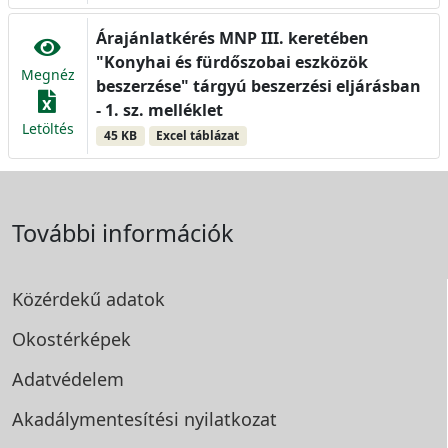
Árajánlatkérés MNP III. keretében
"Konyhai és fürdőszobai eszközök
Megnéz
beszerzése" tárgyú beszerzési eljárásban
- 1. sz. melléklet
Letöltés
45 KB
Excel táblázat
További információk
Közérdekű adatok
Okostérképek
Adatvédelem
Akadálymentesítési
nyilatkozat