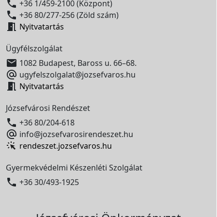

+36 1/459-2100 (Központ)

+36 80/277-256 (Zöld szám)

Nyitvatartás
Ügyfélszolgálat

1082 Budapest, Baross u. 66–68.

ugyfelszolgalat@jozsefvaros.hu

Nyitvatartás
Józsefvárosi Rendészet

+36 80/204-618

info@jozsefvarosirendeszet.hu
rendeszet.jozsefvaros.hu
Gyermekvédelmi Készenléti Szolgálat

+36 30/493-1925