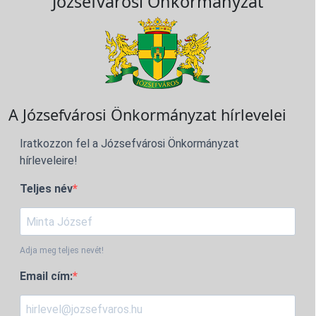
Józsefvárosi Önkormányzat
A Józsefvárosi Önkormányzat hírlevelei
Iratkozzon fel a Józsefvárosi Önkormányzat
hírleveleire!
Teljes név
Adja meg teljes nevét!
Email cím: