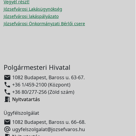
Vegyél részt!
Józsefvárosi Lakásügynökség
Józsefvárosi lakáspályázato
Józsefvárosi Önkormányzati Bérlői csere
Polgármesteri Hivatal

1082 Budapest, Baross u. 63-67.

+36 1/459-2100 (Központ)

+36 80/277-256 (Zöld szám)

Nyitvatartás
Ügyfélszolgálat

1082 Budapest, Baross u. 66–68.

ugyfelszolgalat@jozsefvaros.hu