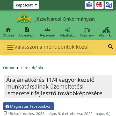
Ugrás a fő tartalomra

Kapcsolat
Józsefvárosi Önkormányzat




Otthon
Ügyintéz…
Részvétel
Átláthat…
Pázmány
Állami k…
Válasszon a menüpontok közül

Otthon
Hirdetőtábla
Beszerzési és közbeszerzési eljárások
Árajánlatkérés T1/4 vagyonkezelő
munkatársainak üzemeltetési
ismereteit fejlesztő továbbképzésére
Megosztás Facebook-on

Utolsó frissítés:
2022. május 9.
(Létrehozva:
2022. május 9.
)