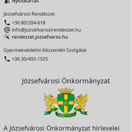

Nyitvatartás
Józsefvárosi Rendészet

+36 80/204-618

info@jozsefvarosirendeszet.hu
rendeszet.jozsefvaros.hu
Gyermekvédelmi Készenléti Szolgálat

+36 30/493-1925
Józsefvárosi Önkormányzat
A Józsefvárosi Önkormányzat hírlevelei