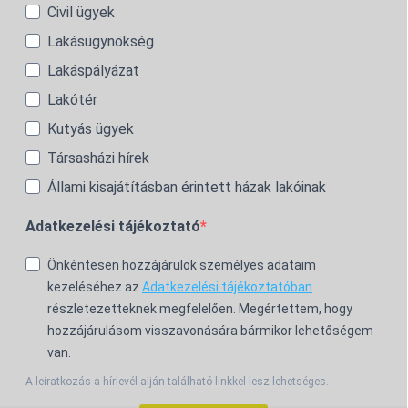
Civil ügyek
Lakásügynökség
Lakáspályázat
Lakótér
Kutyás ügyek
Társasházi hírek
Állami kisajátításban érintett házak lakóinak
Adatkezelési tájékoztató
Önkéntesen hozzájárulok személyes adataim
kezeléséhez az
Adatkezelési tájékoztatóban
részletezetteknek megfelelően. Megértettem, hogy
hozzájárulásom visszavonására bármikor lehetőségem
van.
A leiratkozás a hírlevél alján található linkkel lesz lehetséges.