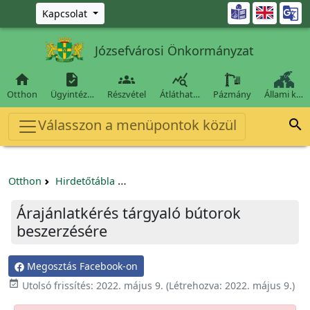
Ugrás a fő tartalomra

Kapcsolat
Józsefvárosi Önkormányzat




Otthon
Ügyintéz…
Részvétel
Átláthat…
Pázmány
Állami k…
Válasszon a menüpontok közül

Otthon
Hirdetőtábla
Beszerzési és közbeszerzési eljárások
Árajánlatkérés tárgyaló bútorok
beszerzésére
Megosztás Facebook-on

Utolsó frissítés:
2022. május 9.
(Létrehozva:
2022. május 9.
)