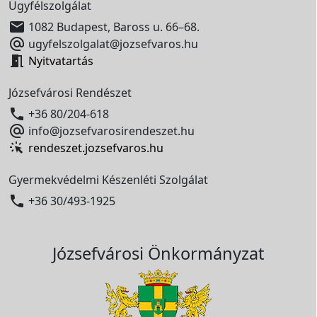
Ügyfélszolgálat

1082 Budapest, Baross u. 66–68.

ugyfelszolgalat@jozsefvaros.hu

Nyitvatartás
Józsefvárosi Rendészet

+36 80/204-618

info@jozsefvarosirendeszet.hu
rendeszet.jozsefvaros.hu
Gyermekvédelmi Készenléti Szolgálat

+36 30/493-1925
Józsefvárosi Önkormányzat