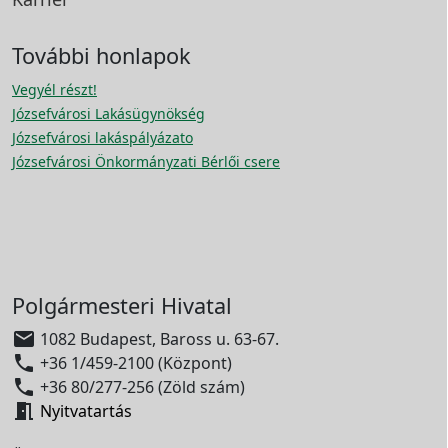
További honlapok
Vegyél részt!
Józsefvárosi Lakásügynökség
Józsefvárosi lakáspályázato
Józsefvárosi Önkormányzati Bérlői csere
Polgármesteri Hivatal

1082 Budapest, Baross u. 63-67.

+36 1/459-2100 (Központ)

+36 80/277-256 (Zöld szám)

Nyitvatartás