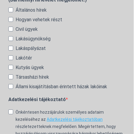
Általános hírek
Hogyan vehetek részt
Civil ügyek
Lakásügynökség
Lakáspályázat
Lakótér
Kutyás ügyek
Társasházi hírek
Állami kisajátításban érintett házak lakóinak
Adatkezelési tájékoztató
Önkéntesen hozzájárulok személyes adataim
kezeléséhez az
Adatkezelési tájékoztatóban
részletezetteknek megfelelően. Megértettem, hogy
hozzájárulásom visszavonására bármikor lehetőségem