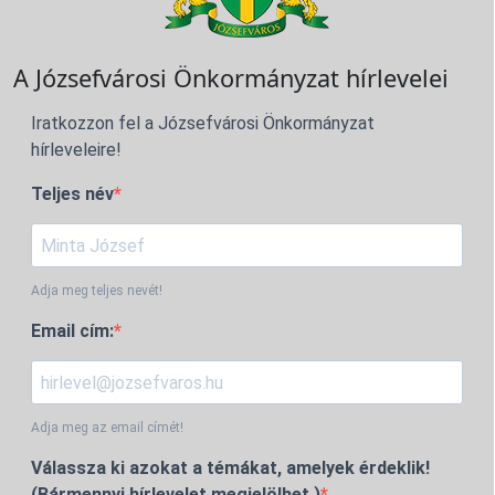
A Józsefvárosi Önkormányzat hírlevelei
Iratkozzon fel a Józsefvárosi Önkormányzat
hírleveleire!
Teljes név
Adja meg teljes nevét!
Email cím:
Adja meg az email címét!
Válassza ki azokat a témákat, amelyek érdeklik!
(Bármennyi hírlevelet megjelölhet.)