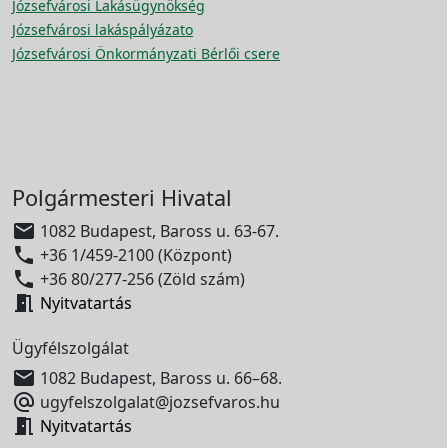
Józsefvárosi Lakásügynökség
Józsefvárosi lakáspályázato
Józsefvárosi Önkormányzati Bérlői csere
Polgármesteri Hivatal

1082 Budapest, Baross u. 63-67.

+36 1/459-2100 (Központ)

+36 80/277-256 (Zöld szám)

Nyitvatartás
Ügyfélszolgálat

1082 Budapest, Baross u. 66–68.

ugyfelszolgalat@jozsefvaros.hu

Nyitvatartás