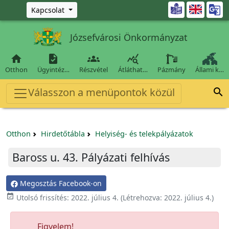
Ugrás a fő tartalomra

Kapcsolat
Józsefvárosi Önkormányzat




Otthon
Ügyintéz…
Részvétel
Átláthat…
Pázmány
Állami k…
Válasszon a menüpontok közül

Otthon
Hirdetőtábla
Helyiség- és telekpályázatok
Baross u. 43. Pályázati felhívás
Megosztás Facebook-on

Utolsó frissítés:
2022. július 4.
(Létrehozva:
2022. július 4.
)
Figyelem!