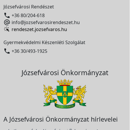
Józsefvárosi Rendészet

+36 80/204-618

info@jozsefvarosirendeszet.hu
rendeszet.jozsefvaros.hu
Gyermekvédelmi Készenléti Szolgálat

+36 30/493-1925
Józsefvárosi Önkormányzat
A Józsefvárosi Önkormányzat hírlevelei