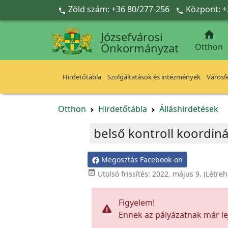
Ugrás a fő tartalomra
Zöld szám: +36 80/277-256
Központ: +



Józsefvárosi
Önkormányzat
Otthon
Hirdetőtábla
Szolgáltatások és intézmények
Városfe
Otthon
Hirdetőtábla
Álláshirdetések
belső kontroll koordin
Megosztás Facebook-on

Utolsó frissítés:
2022. május 9.
(Létreh
Figyelem!
Ennek az pályázatnak már lej