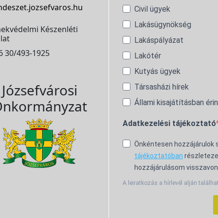
ndeszet.jozsefvaros.hu
Civil ügyek
Lakásügynökség
ekvédelmi Készenléti
lat
Lakáspályázat
6 30/493-1925
Lakótér
Kutyás ügyek
Józsefvárosi
Társasházi hírek
nkormányzat
Állami kisajátításban éri
Adatkezelési tájékoztató
Önkéntesen hozzájárulok
tájékoztatóban
részleteze
hozzájárulásom visszavon
A leiratkozás a hírlevél alján találha