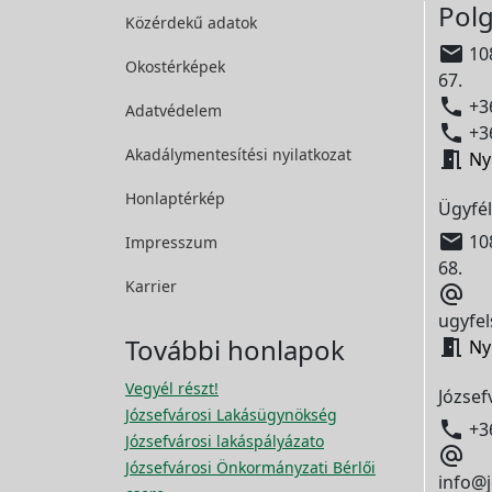
Polg
Közérdekű adatok

108
Okostérképek
67.

+36
Adatvédelem

+36
Akadálymentesítési
nyilatkozat

Ny
Honlaptérkép
Ügyfél

108
Impresszum
68.
Karrier

ugyfel
További honlapok

Ny
Vegyél részt!
József
Józsefvárosi Lakásügynökség

+3
Józsefvárosi lakáspályázato

Józsefvárosi Önkormányzati Bérlői
info@j