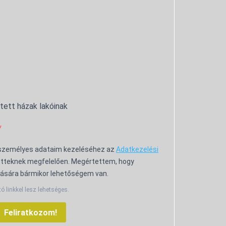
ntett házak lakóinak
 személyes adataim kezeléséhez az
Adatkezelési
tteknek megfelelően. Megértettem, hogy
ására bármikor lehetőségem van.
tó linkkel lesz lehetséges.
Feliratkozom!