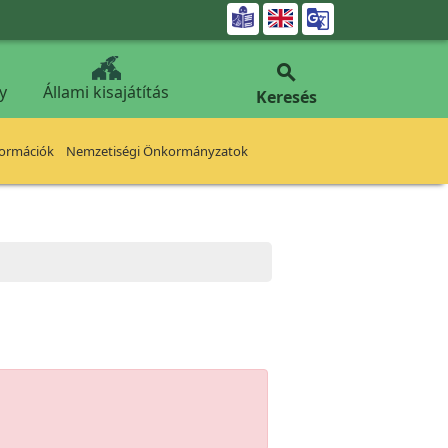


y
Állami kisajátítás
Keresés
formációk
Nemzetiségi Önkormányzatok