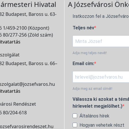
ármesteri Hivatal
A Józsefvárosi Önk
2 Budapest, Baross u. 63-
Iratkozzon fel a Józsefváro
 1/459-2100 (Központ)
Teljes név
 80/277-256 (Zöld szám)
itvatartás
Adja meg teljes nevét!
szolgálat
2 Budapest, Baross u. 66–
Email cím:
szolgalat@jozsefvaros.hu
Adja meg az email címét!
itvatartás
Válassza ki azokat a témá
városi Rendészet
hírlevelet megjelölhet.)
6 80/204-618
Általános hírek
Hogyan vehetek részt
ozsefvarosirendeszet.hu