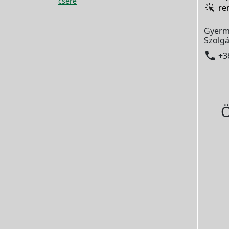
csere
re
Gyerm
Szolgá

+3
Ö