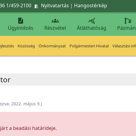
36 1/459-2100
Nyitvatartás
|
Hangostérkép




Ügyintézés
Részvétel
Átláthatóság
Pázmán
jlesztés
Közösség
Önkormányzat
Polgármesteri Hivatal
Választási in
átor
ozva:
2022. május 9.
)
árt a beadási határideje.